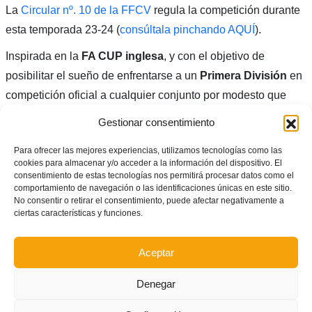
La
Circular nº. 10 de la FFCV
regula la competición durante
esta temporada 23-24 (
consúltala pinchando AQUÍ
).
Inspirada en la
FA CUP inglesa
, y con el objetivo de
posibilitar el sueño de enfrentarse a un
Primera División
en
competición oficial a cualquier conjunto por modesto que
este sea, esta copa lleva ya dos temporadas llenando
Gestionar consentimiento
campos en el fútbol más humilde e ilusionando a plantillas,
Para ofrecer las mejores experiencias, utilizamos tecnologías como las
aficiones y localidades de toda la
Comunitat Valenciana
.
cookies para almacenar y/o acceder a la información del dispositivo. El
consentimiento de estas tecnologías nos permitirá procesar datos como el
El
Quatre Camins
de
Carcaixent
fue anoche un ejemplo de
comportamiento de navegación o las identificaciones únicas en este sitio.
esta situación. El encuentro se jugó a la misma hora que un
No consentir o retirar el consentimiento, puede afectar negativamente a
ciertas características y funciones.
Manchester City-Real Madrid
de cuartos de final de
Champions League
y, sin embargo, el estadio se llenó
Aceptar
hasta la bandera con dos mil espectadores.
Denegar