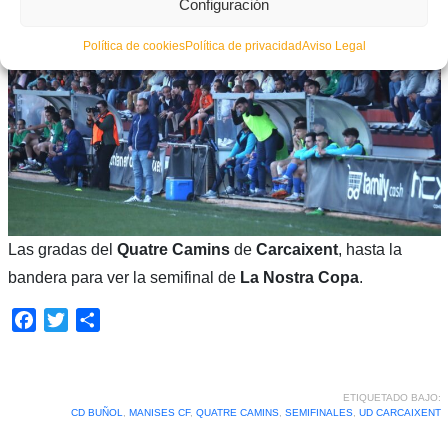
Configuración
Política de cookies
Política de privacidad
Aviso Legal
Las gradas del
Quatre Camins
de
Carcaixent
, hasta la
bandera para ver la semifinal de
La Nostra Copa
.
Facebook
Twitter
Compartir
ETIQUETADO BAJO:
CD BUÑOL
,
MANISES CF
,
QUATRE CAMINS
,
SEMIFINALES
,
UD CARCAIXENT