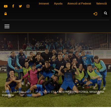
Intranet
Ayuda
Atenció al Federat
Valencià
JUEVES, 18 ABRIL 2024
/
PUBLICADO EN
LA NOSTRA COPA | FÚTBOL MASCULINA
,
PORTADA