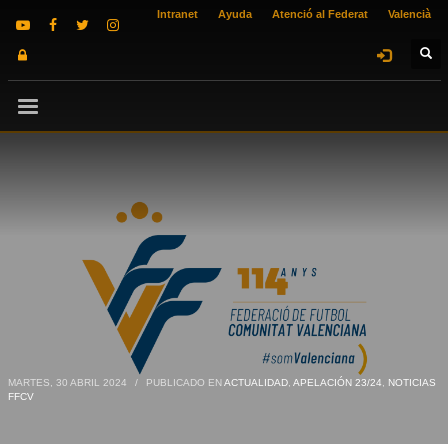
Intranet
Ayuda
Atenció al Federat
Valencià
MARTES, 30 ABRIL 2024
/
PUBLICADO EN
ACTUALIDAD
,
APELACIÓN 23/24
,
NOTICIAS
FFCV