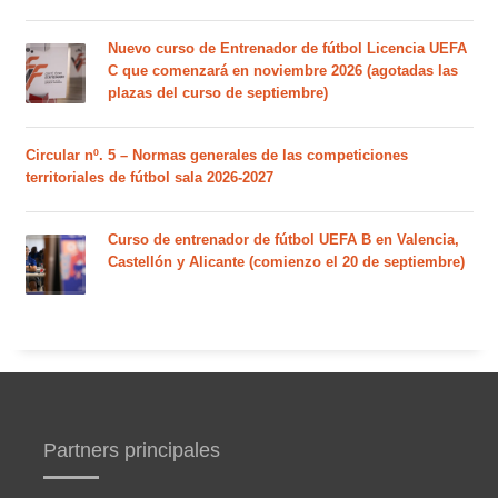
Nuevo curso de Entrenador de fútbol Licencia UEFA
C que comenzará en noviembre 2026 (agotadas las
plazas del curso de septiembre)
Circular nº. 5 – Normas generales de las competiciones
territoriales de fútbol sala 2026-2027
Curso de entrenador de fútbol UEFA B en Valencia,
Castellón y Alicante (comienzo el 20 de septiembre)
Partners principales