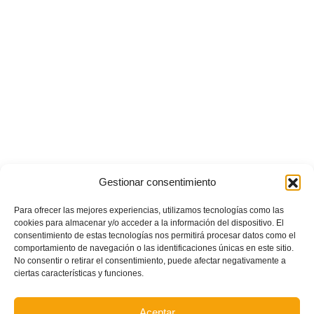
Gestionar consentimiento
Para ofrecer las mejores experiencias, utilizamos tecnologías como las
POSTS RECIENTES
cookies para almacenar y/o acceder a la información del dispositivo. El
consentimiento de estas tecnologías nos permitirá procesar datos como el
comportamiento de navegación o las identificaciones únicas en este sitio.
Ferran Torres se da un baño de masas y se convierte
No consentir o retirar el consentimiento, puede afectar negativamente a
ciertas características y funciones.
en el embajador de la Comunitat Valenciana
Aceptar