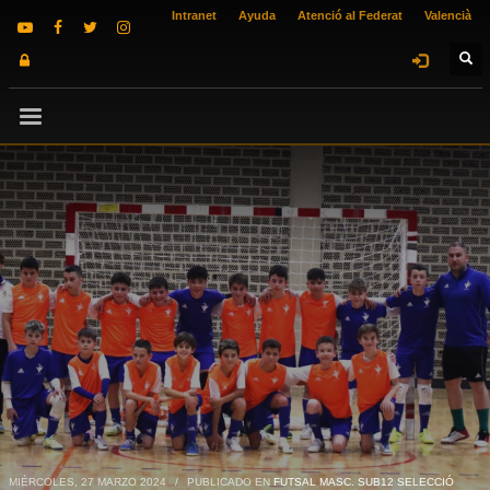
Intranet
Ayuda
Atenció al Federat
Valencià
MIÉRCOLES, 27 MARZO 2024
/
PUBLICADO EN
FUTSAL MASC. SUB12 SELECCIÓ