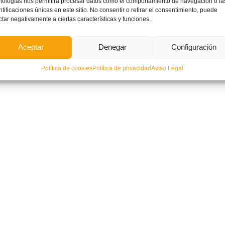
nologías nos permitirá procesar datos como el comportamiento de navegación o la
ntificaciones únicas en este sitio. No consentir o retirar el consentimiento, puede
ctar negativamente a ciertas características y funciones.
Aceptar
Denegar
Configuración
Política de cookies
Política de privacidad
Aviso Legal