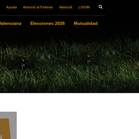
Ayuda
Atenció al Federat
Valencià
LOGIN
alenciana
Elecciones 2026
Mutualidad