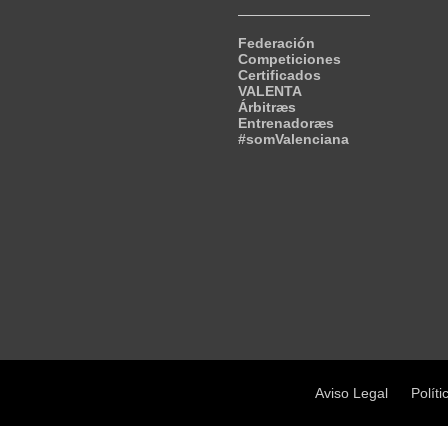
Federación
Competiciones
Certificados
VALENTA
Árbitræs
Entrenadoræs
#somValenciana
Aviso Legal
Políti