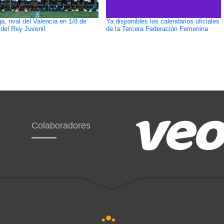
a, rival del Valencia en 1/8 de
Ya disponibles los calendarios oficiales
del Rey Juvenil
de la Tercera Federación Femenina
Colaboradores