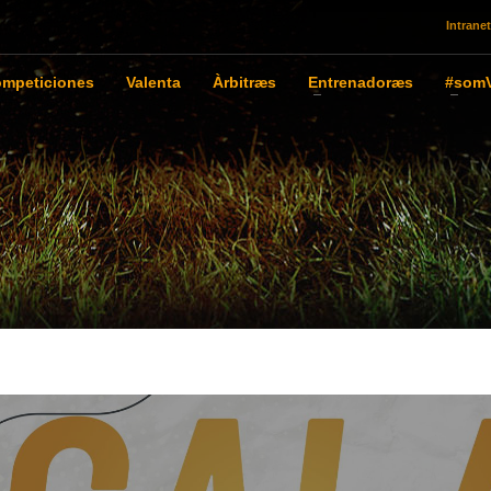
Intranet
mpeticiones
Valenta
Àrbitræs
Entrenadoræs
#somV