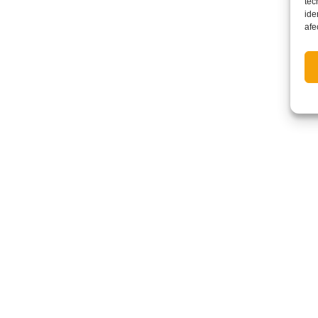
tec
ide
afe