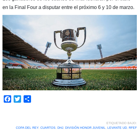
en la Final Four a disputar entre el próximo 6 y 10 de marzo.
Facebook
Twitter
Compartir
ETIQUETADO BAJO:
COPA DEL REY
,
CUARTOS
,
DHJ
,
DIVISIÓN HONOR JUVENIL
,
LEVANTE UD
,
RFEF