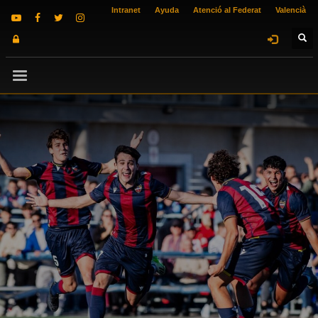
Intranet
Ayuda
Atenció al Federat
Valencià