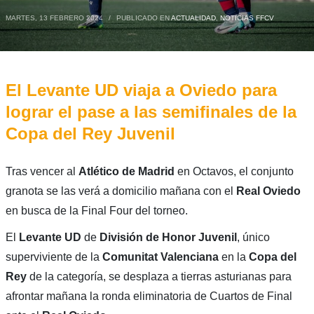
MARTES, 13 FEBRERO 2024
/
PUBLICADO EN
ACTUALIDAD
,
NOTICIAS FFCV
El Levante UD viaja a Oviedo para
lograr el pase a las semifinales de la
Copa del Rey Juvenil
Tras vencer al
Atlético de Madrid
en Octavos, el conjunto
granota se las verá a domicilio mañana con el
Real Oviedo
en busca de la Final Four del torneo.
El
Levante UD
de
División de Honor Juvenil
, único
superviviente de la
Comunitat Valenciana
en la
Copa del
Rey
de la categoría, se desplaza a tierras asturianas para
afrontar mañana la ronda eliminatoria de Cuartos de Final