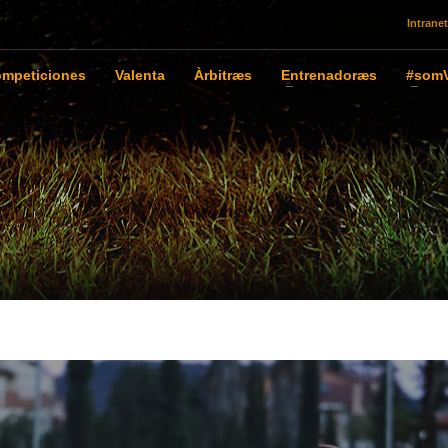
Intranet
mpeticiones
Valenta
Àrbitræs
Entrenadoræs
#somV