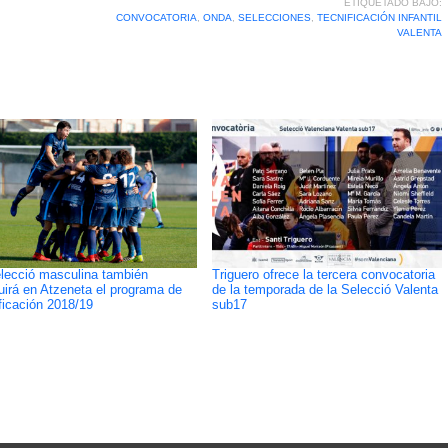
ETIQUETADO BAJO:
CONVOCATORIA
,
ONDA
,
SELECCIONES
,
TECNIFICACIÓN INFANTIL
VALENTA
lecció masculina también
Triguero ofrece la tercera convocatoria
uirá en Atzeneta el programa de
de la temporada de la Selecció Valenta
ficación 2018/19
sub17