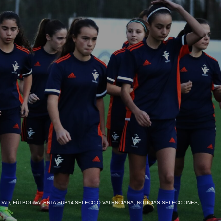
IDAD
,
FÚTBOL VALENTA SUB14 SELECCIÓ VALENCIANA
,
NOTICIAS SELECCIONES
,