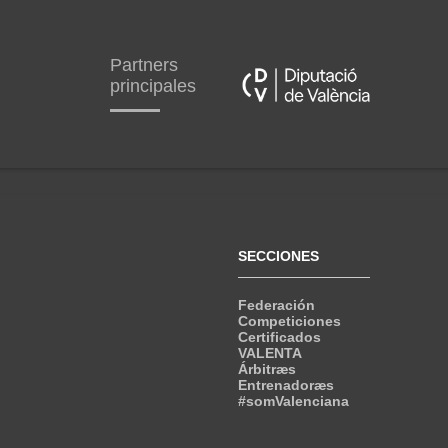
Partners
principales
SECCIONES
Federación
Competiciones
Certificados
VALENTA
Árbitræs
Entrenadoræs
#somValenciana