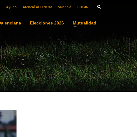
Ayuda
Atenció al Federat
Valencià
LOGIN
alenciana
Elecciones 2026
Mutualidad