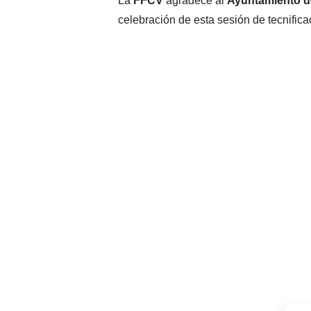
La
FFCV
agradece al
Ayuntamiento 
celebración de esta sesión de tecnifica