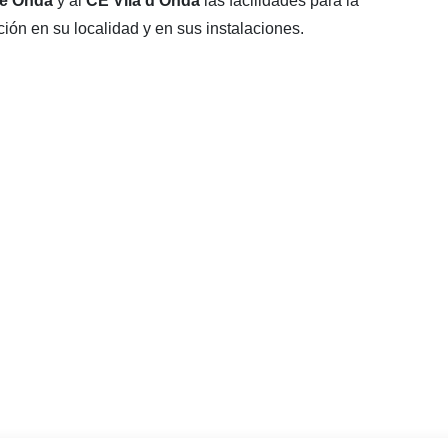
de Onda
y
al
CE Vila d’Onda
las facilidades para la
ción en su localidad y en sus instalaciones.