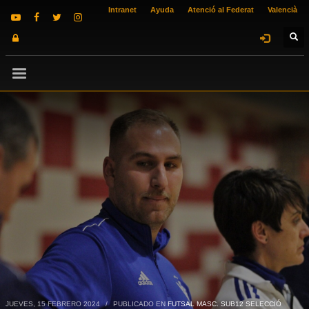
Intranet
Ayuda
Atenció al Federat
Valencià
JUEVES, 15 FEBRERO 2024
/
PUBLICADO EN
FUTSAL MASC. SUB12 SELECCIÓ