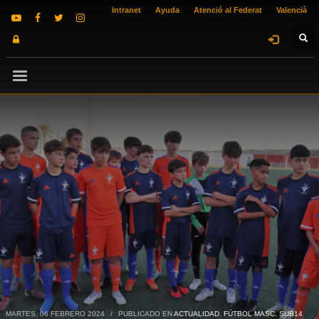
Intranet
Ayuda
Atenció al Federat
Valencià
MARTES, 06 FEBRERO 2024
/
PUBLICADO EN
ACTUALIDAD
,
FÚTBOL MASC. SUB14