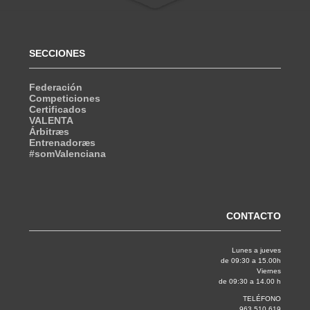
SECCIONES
Federación
Competiciones
Certificados
VALENTA
Árbitræs
Entrenadoræs
#somValenciana
CONTACTO
Lunes a jueves
de 09:30 a 15.00h
Viernes
de 09:30 a 14.00 h
TELÉFONO
963 510 619