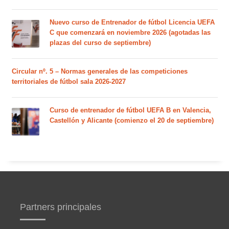
Nuevo curso de Entrenador de fútbol Licencia UEFA
C que comenzará en noviembre 2026 (agotadas las
plazas del curso de septiembre)
Circular nº. 5 – Normas generales de las competiciones
territoriales de fútbol sala 2026-2027
Curso de entrenador de fútbol UEFA B en Valencia,
Castellón y Alicante (comienzo el 20 de septiembre)
Partners principales