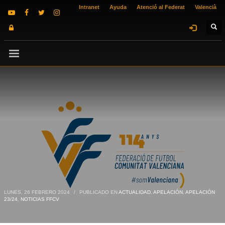
Intranet
Ayuda
Atenció al Federat
Valencià
LUNES, 26 FEBRERO 2024
/
PUBLICADO EN
ACTUALIDAD
,
APELACIÓN
,
APELACIÓN
23/24
,
NOTICIAS FFCV