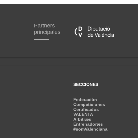
Partners
principales
SECCIONES
Federación
Competiciones
Certificados
VALENTA
Árbitræs
Entrenadoræs
#somValenciana