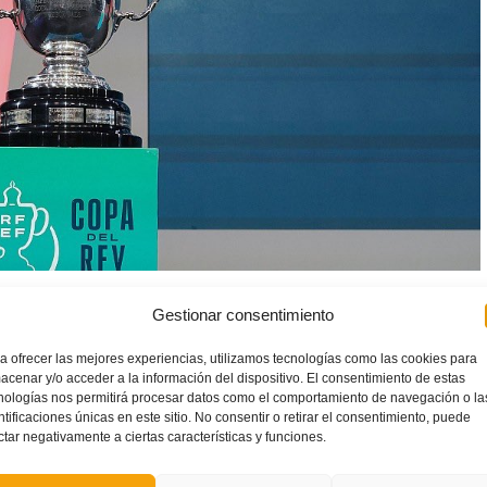
p Peñíscola
se haya visto emparejado con el
FC Barcelona
,
Gestionar consentimiento
birá en partido único el próximo 20 ó 21 de febrero.
a ofrecer las mejores experiencias, utilizamos tecnologías como las cookies para
arejamientos serán el
Jimbee Cartagena-Quesos El Hidalgo
acenar y/o acceder a la información del dispositivo. El consentimiento de estas
 Futsal
y el
Jaén Paraíso Interior-Osasuna Magna
. Los
nologías nos permitirá procesar datos como el comportamiento de navegación o la
ntificaciones únicas en este sitio. No consentir o retirar el consentimiento, puede
rán a la
Final Four
, que se deberá jugar el 18 y 19 de mayo,
ctar negativamente a ciertas características y funciones.