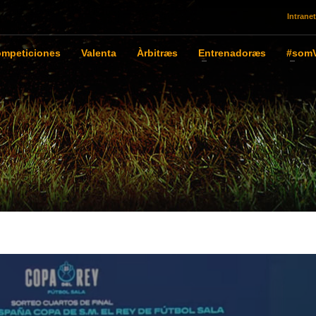
Intranet
mpeticiones
Valenta
Àrbitræs
Entrenadoræs
#somV