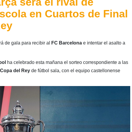
rça será el rival de
scola en Cuartos de Final
Rey
rá de gala para recibir al
FC Barcelona
e intentar el asalto a
bol
ha celebrado esta mañana el sorteo correspondiente a las
Copa del Rey
de fútbol sala, con el equipo castellonense