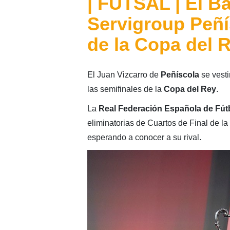
| FUTSAL | El Ba
Servigroup Peñí
de la Copa del 
El Juan Vizcarro de
Peñíscola
se vesti
las semifinales de la
Copa del Rey
.
La
Real Federación Española de Fút
eliminatorias de Cuartos de Final de la
esperando a conocer a su rival.