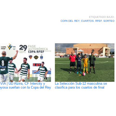
ETIQUETADO BAJO:
COPA DEL REY
,
CUARTOS
,
RFEF
,
SORTEO
VIA | UD Alzira, CF Intercity y
La Selección Sub-12 masculina se
joyosa sueñan con la Copa del Rey
clasifica para los cuartos de final