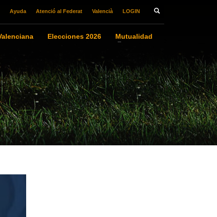
Ayuda
Atenció al Federat
Valencià
LOGIN
alenciana
Elecciones 2026
Mutualidad