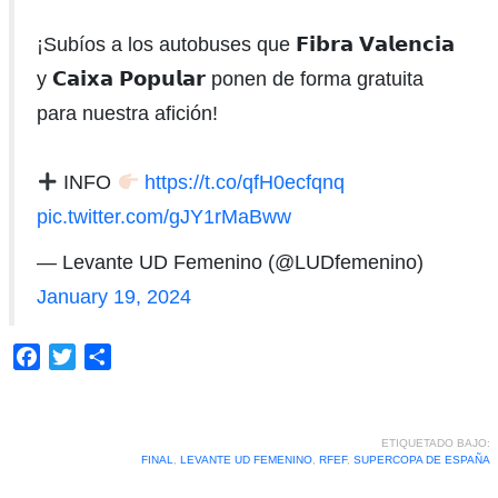
¡Subíos a los autobuses que 𝗙𝗶𝗯𝗿𝗮 𝗩𝗮𝗹𝗲𝗻𝗰𝗶𝗮
y 𝗖𝗮𝗶𝘅𝗮 𝗣𝗼𝗽𝘂𝗹𝗮𝗿 ponen de forma gratuita
para nuestra afición!
INFO
https://t.co/qfH0ecfqnq
pic.twitter.com/gJY1rMaBww
— Levante UD Femenino (@LUDfemenino)
January 19, 2024
Facebook
Twitter
Compartir
ETIQUETADO BAJO:
FINAL
,
LEVANTE UD FEMENINO
,
RFEF
,
SUPERCOPA DE ESPAÑA