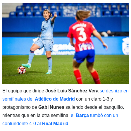
El equipo que dirige
José Luis Sánchez Vera
se deshizo en
semifinales del
Atlético de Madrid
con un claro 1-3 y
protagonismo de
Gabi Nunes
saliendo desde el banquillo,
mientras que en la otra semifinal
el
Barça
tumbó con un
contundente 4-0 al
Real Madrid
.