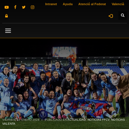
Intranet
Ayuda
Atenció al Federat
Valencià
VIERNES, 19 ENERO 2024
/
PUBLICADO EN
ACTUALIDAD
,
NOTICIAS FFCV
,
NOTICIAS
VALENTA