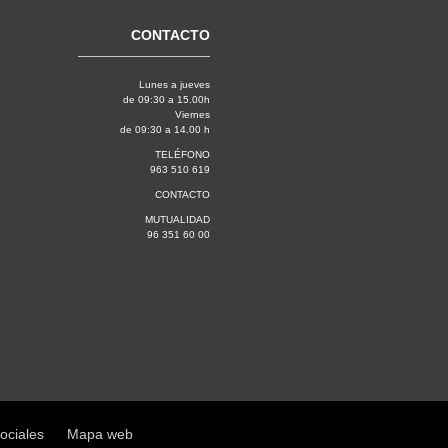
CONTACTO
Lunes a jueves
de 09:30 a 15.00h
Viernes
de 09:30 a 14.00 h
TELÉFONO
963 510 619
CONTACTO
MUTUALIDAD
96 351 60 00
sociales
Mapa web