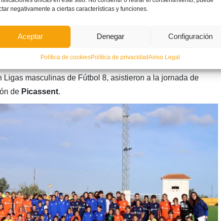
ctar negativamente a ciertas características y funciones.
Aceptar
Denegar
Configuración
rga
Política de cookies
Política de privacidad
Aviso Legal
ras de clubes de toda la
Comunitat Valenciana
que juegan
 Ligas masculinas de Fútbol 8, asistieron a la jornada de
eón de
Picassent
.