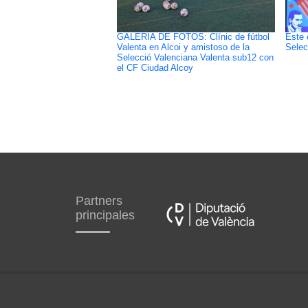
GALERÍA DE FOTOS: Clínic de fútbol
Este 
Valenta en Alcoi y amistoso de la
Selec
Selecció Valenciana Valenta sub12 con
el CF Ciudad Alcoy
Partners
principales