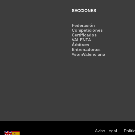
SECCIONES
Federación
Competiciones
Certificados
VALENTA
Árbitræs
Entrenadoræs
#somValenciana
Aviso Legal
Políti