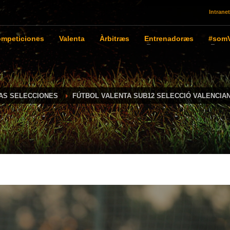
Intranet
mpeticiones
Valenta
Àrbitræs
Entrenadoræs
#somV
IAS SELECCIONES
FÚTBOL VALENTA SUB12 SELECCIÓ VALENCIA