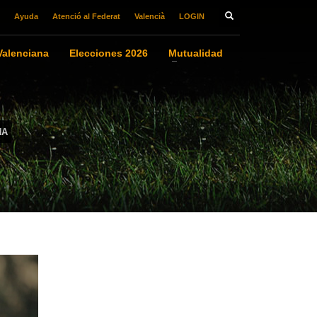
Ayuda
Atenció al Federat
Valencià
LOGIN
alenciana
Elecciones 2026
Mutualidad
NA