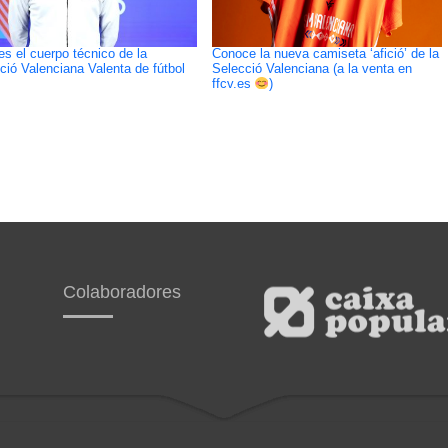
es el cuerpo técnico de la
Conoce la nueva camiseta ‘afició’ de la
ció Valenciana Valenta de fútbol
Selecció Valenciana (a la venta en
ffcv.es
)
Colaboradores