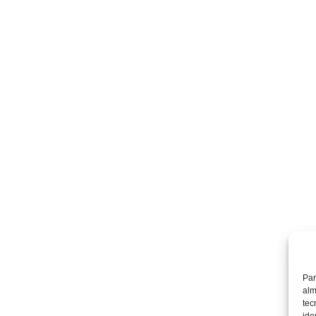
Par
alm
tec
ide