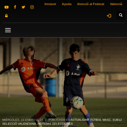
Intranet
Ayuda
Atenció al Federat
Valencià
MIÉRCOLES, 10 ENERO 2024
/
PUBLICADO EN
ACTUALIDAD
,
FÚTBOL MASC. SUB12
SELECCIÓ VALENCIANA
,
NOTICIAS SELECCIONES