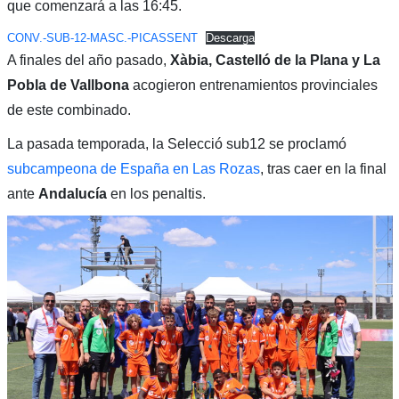
que comenzará a las 16:45.
CONV.-SUB-12-MASC.-PICASSENT
Descarga
A finales del año pasado,
Xàbia, Castelló de la Plana y La
Pobla de Vallbona
acogieron entrenamientos provinciales
de este combinado.
La pasada temporada, la Selecció sub12 se proclamó
subcampeona de España en Las Rozas
, tras caer en la final
ante
Andalucía
en los penaltis.