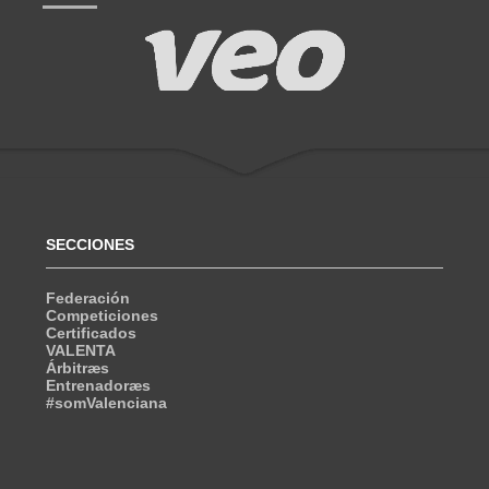
SECCIONES
Federación
Competiciones
Certificados
VALENTA
Árbitræs
Entrenadoræs
#somValenciana