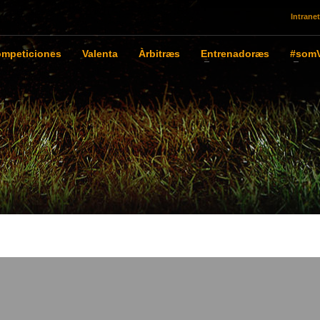
Intranet
mpeticiones
Valenta
Àrbitræs
Entrenadoræs
#somV