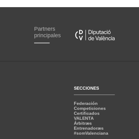
Partners
principales
SECCIONES
Federación
Competiciones
Certificados
VALENTA
Árbitræs
Entrenadoræs
#somValenciana