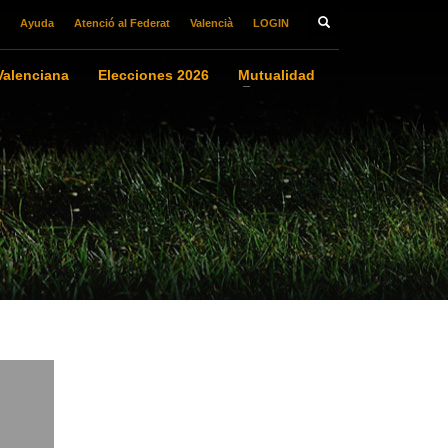
Ayuda
Atenció al Federat
Valencià
LOGIN
alenciana
Elecciones 2026
Mutualidad