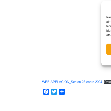
Par
alm
tec
ide
afe
WEB-APELACION_Sesion-25-enero-2024
Des
Facebook
Twitter
Compartir