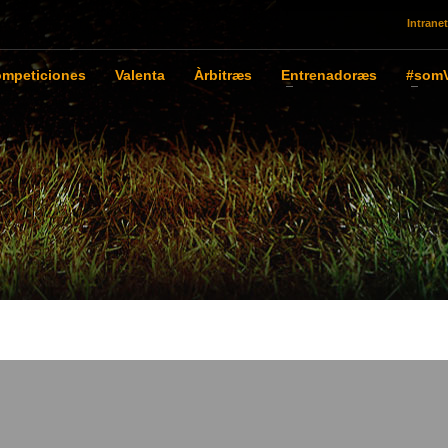
Intranet
mpeticiones
Valenta
Àrbitræs
Entrenadoræs
#somV