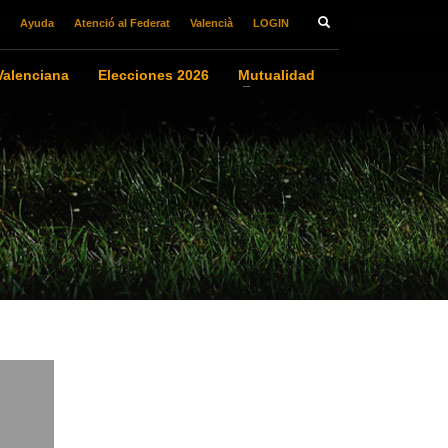
Ayuda
Atenció al Federat
Valencià
LOGIN
alenciana
Elecciones 2026
Mutualidad