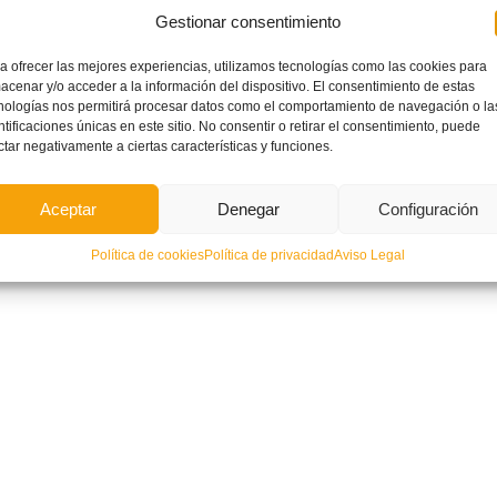
Gestionar consentimiento
a ofrecer las mejores experiencias, utilizamos tecnologías como las cookies para
acenar y/o acceder a la información del dispositivo. El consentimiento de estas
nologías nos permitirá procesar datos como el comportamiento de navegación o la
ntificaciones únicas en este sitio. No consentir o retirar el consentimiento, puede
pañol de Alcoy se alza en El
Quinta jornada de la IX Copa
ctar negativamente a ciertas características y funciones.
o con el título de Campeón del
Federación – Benjamín
Torneo Relámpago
Aceptar
Denegar
Configuración
Política de cookies
Política de privacidad
Aviso Legal