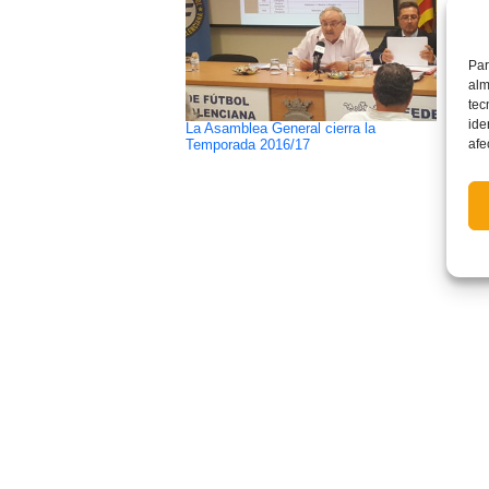
Par
alm
tec
ide
La Asamblea General cierra la
El Es
afe
Temporada 2016/17
Colla
LXII 