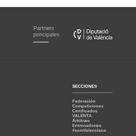
Partners
principales
SECCIONES
Federación
Competiciones
Certificados
VALENTA
Árbitræs
Entrenadoræs
#somValenciana