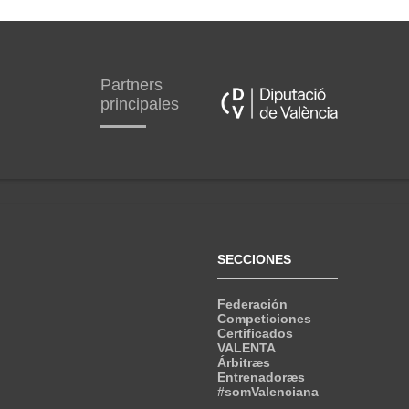
Partners
principales
SECCIONES
Federación
Competiciones
Certificados
VALENTA
Árbitræs
Entrenadoræs
#somValenciana