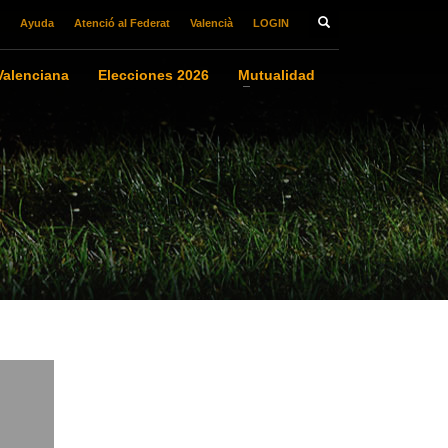
Ayuda
Atenció al Federat
Valencià
LOGIN
alenciana
Elecciones 2026
Mutualidad