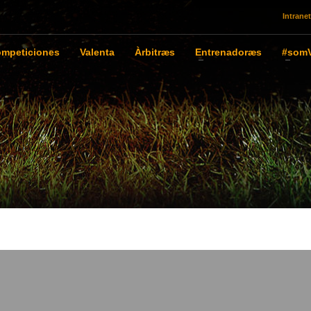
Intranet
mpeticiones
Valenta
Àrbitræs
Entrenadoræs
#somV