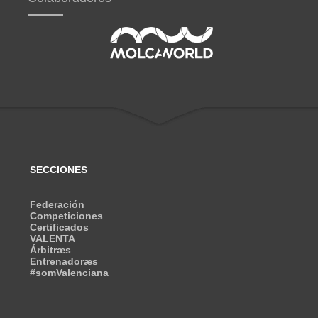
SECCIONES
Federación
Competiciones
Certificados
VALENTA
Árbitræs
Entrenadoræs
#somValenciana