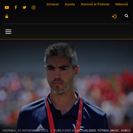
Intranet
Ayuda
Atenció al Federat
Valencià
VIERNES, 10 NOVIEMBRE 2023
/
PUBLICADO EN
ACTUALIDAD
,
FÚTBOL MASC. SUB12