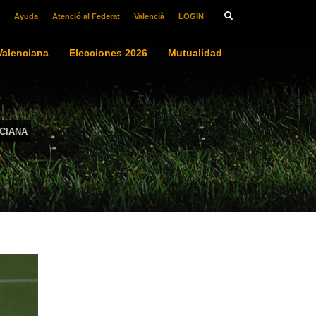
Ayuda
Atenció al Federat
Valencià
LOGIN
alenciana
Elecciones 2026
Mutualidad
CIANA