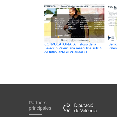
CONVOCATORIA: Amistoso de la
Benic
Selecció Valenciana masculina sub14
Valen
de fútbol ante el Villarreal CF
Partners
principales