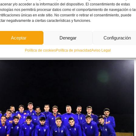
acenar y/o acceder a la información del dispositivo. El consentimiento de estas
nologías nos permitirá procesar datos como el comportamiento de navegación o la
ntificaciones únicas en este sitio. No consentir o retirar el consentimiento, puede
1
Descarga
ctar negativamente a ciertas características y funciones.
el grupo A junto a
Catalunya
,
La Rioja
y
Navarra
la primera
.
Aceptar
Denegar
Configuración
que solo puede estar formado por jugadores que no hayan
Política de cookies
Política de privacidad
Aviso Legal
.