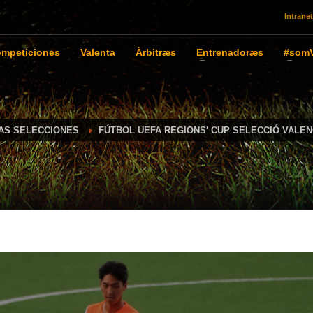
Intranet
mpeticiones
Valenta
Àrbitræs
Entrenadoræs
#somV
IAS SELECCIONES
FÚTBOL UEFA REGIONS' CUP SELECCIÓ VALEN