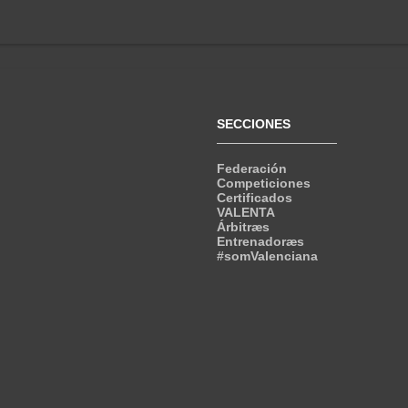
SECCIONES
Federación
Competiciones
Certificados
VALENTA
Árbitræs
Entrenadoræs
#somValenciana