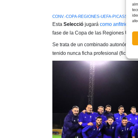
alm
tec
ide
CONV.-COPA-REGIONES-UEFA-PICASSENT-
afe
Esta
Selecció
jugará
como anfitriona d
fase de la Copa de las Regiones UEFA
Se trata de un combinado autonómico 
tenido nunca ficha profesional (ficha P)