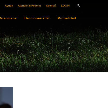
Ayuda
Atenció al Federat
Valencià
LOGIN
alenciana
Elecciones 2026
Mutualidad