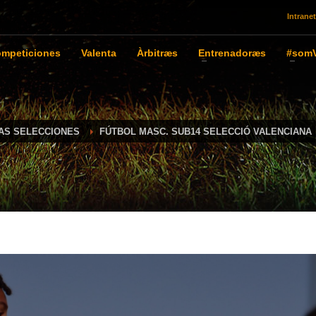
Intranet
mpeticiones
Valenta
Àrbitræs
Entrenadoræs
#somV
IAS SELECCIONES
FÚTBOL MASC. SUB14 SELECCIÓ VALENCIANA