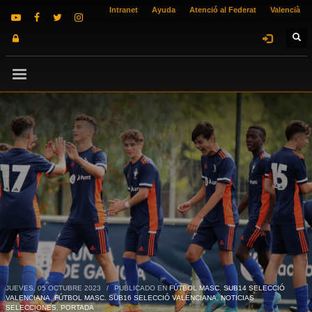
Intranet
Ayuda
Atenció al Federat
Valencià
JUEVES, 05 OCTUBRE 2023
/
PUBLICADO EN
FÚTBOL MASC. SUB14 SELECCIÓ
VALENCIANA
,
FÚTBOL MASC. SUB16 SELECCIÓ VALENCIANA
,
NOTICIAS
SELECCIONES
,
PORTADA