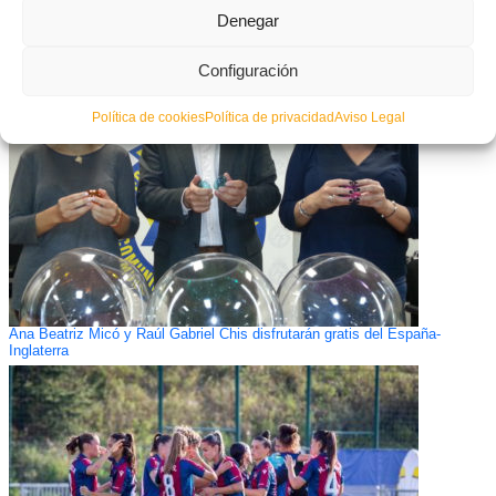
Denegar
What you can read next
Configuración
Política de cookies
Política de privacidad
Aviso Legal
Ana Beatriz Micó y Raúl Gabriel Chis disfrutarán gratis del España-
Inglaterra