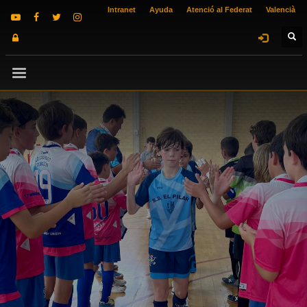
Intranet
Ayuda
Atenció al Federat
Valencià