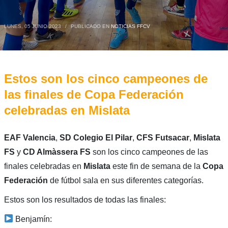
LUNES, 05 JUNIO 2023
/
PUBLICADO EN
NOTICIAS FFCV
Estos son los cinco campeones de
las finales de Copa Federación
celebradas en Mislata
EAF Valencia
,
SD Colegio El Pilar
,
CFS Futsacar
,
Mislata
FS
y
CD Almàssera FS
son los cinco campeones de las
finales celebradas en
Mislata
este fin de semana de la
Copa
Federación
de fútbol sala en sus diferentes categorías.
Estos son los resultados de todas las finales:
Benjamín: