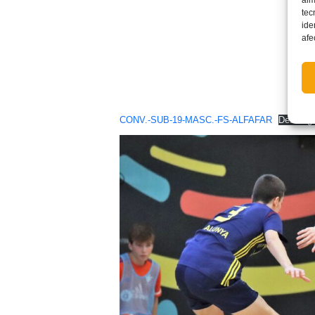
tec
ide
afe
CONV.-SUB-19-MASC.-FS-ALFAFAR
Descarg