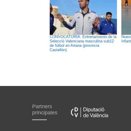
CONVOCATORIA: Entrenamiento de la
Nuevo
Selecció Valenciana masculina sub12
Infant
de fútbol en Artana (provincia
Castellón)
Partners
principales