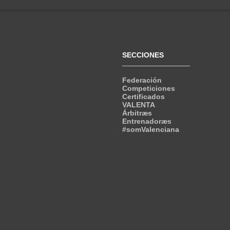
SECCIONES
Federación
Competiciones
Certificados
VALENTA
Árbitræs
Entrenadoræs
#somValenciana