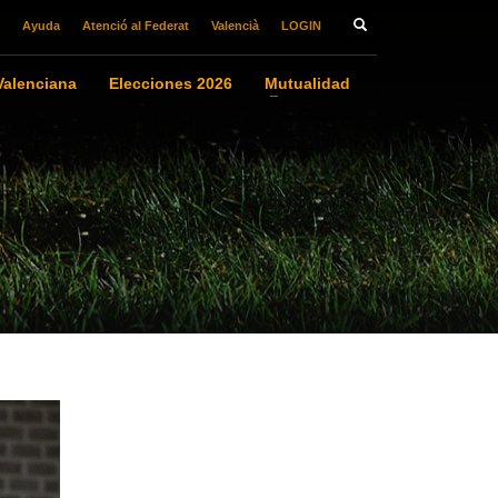
Ayuda
Atenció al Federat
Valencià
LOGIN
alenciana
Elecciones 2026
Mutualidad