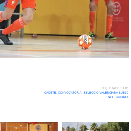
ETIQUETADO BAJO:
CADETE
,
CONVOCATORIA
,
SELECCIÓ VALENCIANA SUB19
,
SELECCIONES