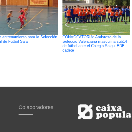
 entrenamiento para la Selección
CONVOCATORIA: Amistoso de la
il de Fútbol Sala
Selecció Valenciana masculina sub14
de fútbol ante el Colegio Salgui EDE
cadete
Colaboradores