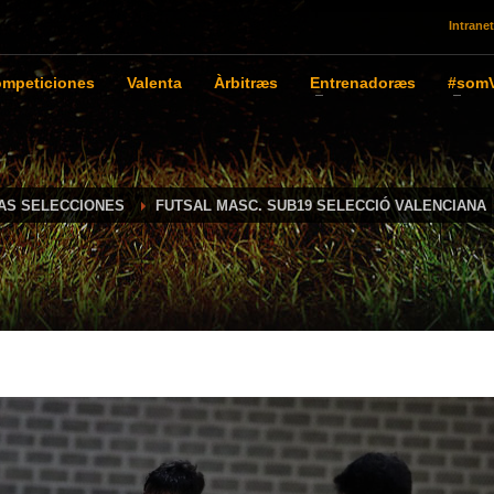
Intranet
mpeticiones
Valenta
Àrbitræs
Entrenadoræs
#somV
IAS SELECCIONES
FUTSAL MASC. SUB19 SELECCIÓ VALENCIANA