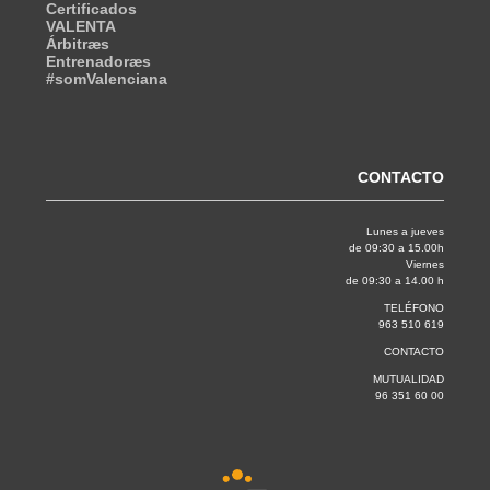
Certificados
VALENTA
Árbitræs
Entrenadoræs
#somValenciana
CONTACTO
Lunes a jueves
de 09:30 a 15.00h
Viernes
de 09:30 a 14.00 h
TELÉFONO
963 510 619
CONTACTO
MUTUALIDAD
96 351 60 00