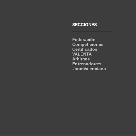
SECCIONES
Federación
Competiciones
Certificados
VALENTA
Árbitræs
Entrenadoræs
#somValenciana