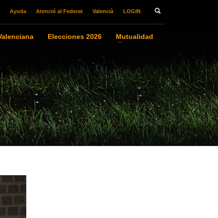
Ayuda
Atenció al Federat
Valencià
LOGIN
alenciana
Elecciones 2026
Mutualidad