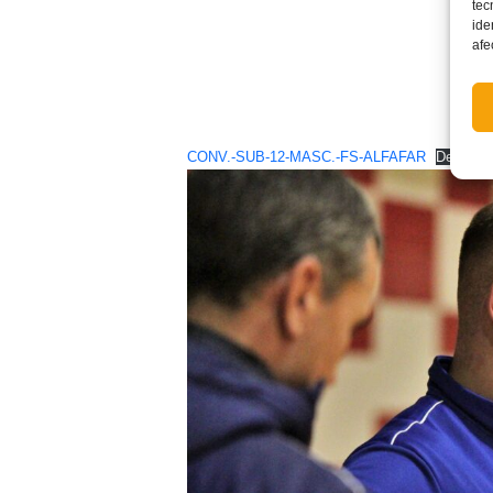
tec
ide
afe
CONV.-SUB-12-MASC.-FS-ALFAFAR
Descarg