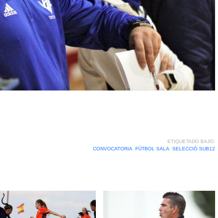
ETIQUETADO BAJO:
CONVOCATORIA
,
FÚTBOL SALA
,
SELECCIÓ SUB12