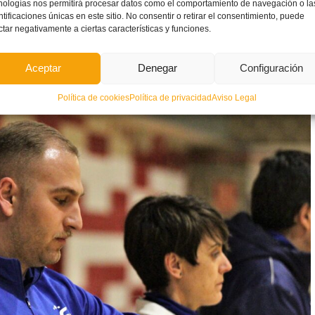
nologías nos permitirá procesar datos como el comportamiento de navegación o la
ntificaciones únicas en este sitio. No consentir o retirar el consentimiento, puede
ctar negativamente a ciertas características y funciones.
Aceptar
Denegar
Configuración
Política de cookies
Política de privacidad
Aviso Legal
a