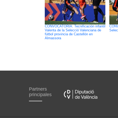
CONVOCATORIA: Tecnificación infantil
CONV
Valenta de la Selecció Valenciana de
Selec
fútbol provincia de Castellón en
Almassora
Partners
principales