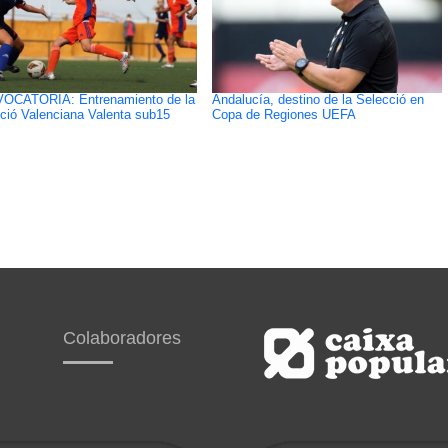
OCATORIA: Entrenamiento de la
Andalucía, destino de la Selecció en
ció Valenciana Valenta sub15
Copa de Regiones UEFA
Colaboradores