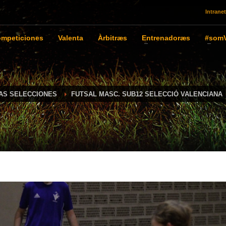
Intranet
mpeticiones
Valenta
Àrbitræs
Entrenadoræs
#somV
IAS SELECCIONES
FUTSAL MASC. SUB12 SELECCIÓ VALENCIANA