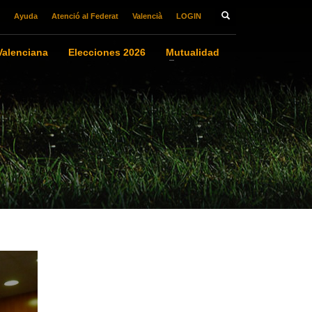
Ayuda
Atenció al Federat
Valencià
LOGIN
alenciana
Elecciones 2026
Mutualidad