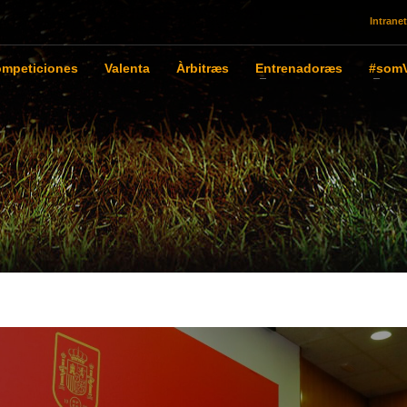
Intranet
mpeticiones
Valenta
Àrbitræs
Entrenadoræs
#somV