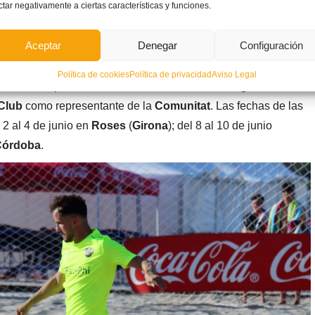
ctar negativamente a ciertas características y funciones.
Aceptar
Denegar
Configuración
Política de cookies
Política de privacidad
Aviso Legal
arán al Campeonato de
Primera División
en categoría
Club
como representante de la
Comunitat
. Las fechas de las
 2 al 4 de junio en
Roses
(
Girona
); del 8 al 10 de junio
Córdoba
.