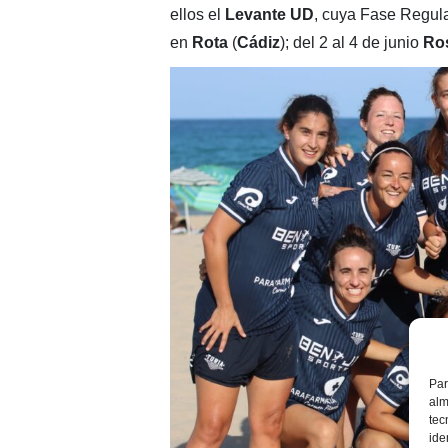
ellos el
Levante UD
, cuya Fase Regula
en
Rota
(
Cádiz
); del 2 al 4 de junio
Ro
Par
alm
tec
ide