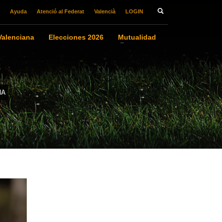
Ayuda
Atenció al Federat
Valencià
LOGIN
alenciana
Elecciones 2026
Mutualidad
NA