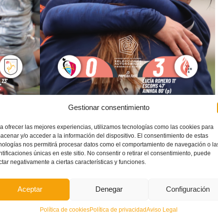
Gestionar consentimiento
Fase Plata
a ofrecer las mejores experiencias, utilizamos tecnologías como las cookies para
acenar y/o acceder a la información del dispositivo. El consentimiento de estas
nologías nos permitirá procesar datos como el comportamiento de navegación o la
ana Valenta sub15
, que cayó por diferencia de goles a la
Fase
ntificaciones únicas en este sitio. No consentir o retirar el consentimiento, puede
ctar negativamente a ciertas características y funciones.
 Mancha
fue insuficiente contando que se cayó en el estreno
Aceptar
Denegar
Configuración
Política de cookies
Política de privacidad
Aviso Legal
eón
, en el grupo C, obtuvieron los mismos tres puntos pero con