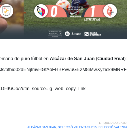
 semana de puro fútbol en
Alcázar de San Juan
(
Ciudad Real
):
/posts/pfbid02dENjtmvHGfAoFHBPvwuGE2M8iMwXyzick9MNRF
FZDHKiCo/?utm_source=ig_web_copy_link
ETIQUETADO BAJO:
ALCÁZAR SAN JUAN
,
SELECCIÓ VALENTA SUB15
,
SELECCIÓ VALENTA