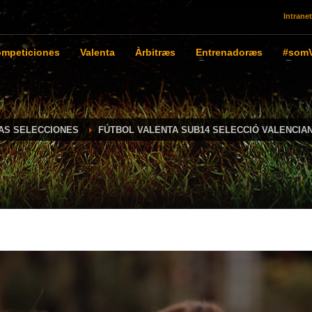
Intranet
mpeticiones
Valenta
Àrbitræs
Entrenadoræs
#somV
IAS SELECCIONES
FÚTBOL VALENTA SUB14 SELECCIÓ VALENCIA