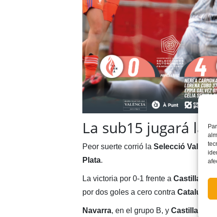
La sub15 jugará la 
Par
alm
tec
Peor suerte corrió la
Selecció Valenci
ide
Plata
.
afe
La victoria por 0-1 frente a
Castilla-La
por dos goles a cero contra
Catalunya
.
Navarra
, en el grupo B, y
Castilla y L