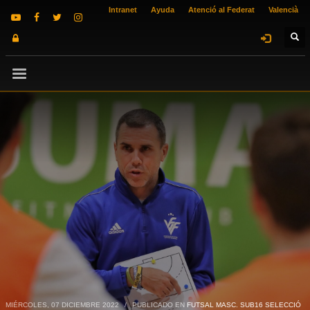
Intranet
Ayuda
Atenció al Federat
Valencià
MIÉRCOLES, 07 DICIEMBRE 2022
/
PUBLICADO EN
FUTSAL MASC. SUB16 SELECCIÓ