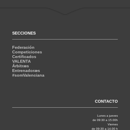
SECCIONES
Federación
Competiciones
Certificados
VALENTA
Árbitræs
Entrenadoræs
#somValenciana
CONTACTO
Lunes a jueves
de 09:30 a 15.00h
Viernes
de 09:30 a 14.00 h