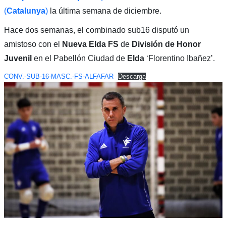
(
Catalunya
)
la última semana de diciembre.
Hace dos semanas, el combinado sub16 disputó un
amistoso con el
Nueva Elda FS
de
División de Honor
Juvenil
en el Pabellón Ciudad de
Elda
‘Florentino Ibañez’.
CONV.-SUB-16-MASC.-FS-ALFAFAR
Descarga