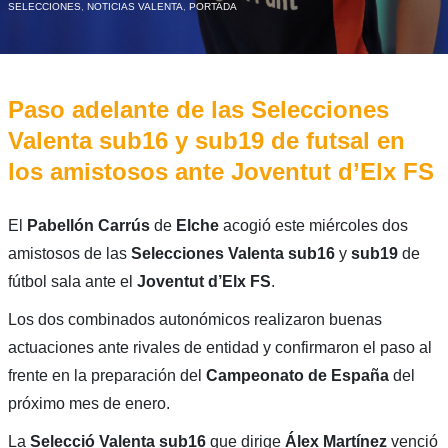
SELECCIONES
,
NOTICIAS VALENTA
,
PORTADA
Paso adelante de las Selecciones
Valenta sub16 y sub19 de futsal en
los amistosos ante Joventut d’Elx FS
El
Pabellón Carrús
de
Elche
acogió este miércoles dos
amistosos de las
Selecciones Valenta sub16
y
sub19
de
fútbol sala ante el
Joventut d’Elx
FS
.
Los dos combinados autonómicos realizaron buenas
actuaciones ante rivales de entidad y confirmaron el paso al
frente en la preparación del
Campeonato de España
del
próximo mes de enero.
La
Selecció Valenta sub16
que dirige
Álex Martínez
venció