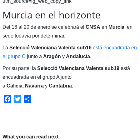
utm_source=ig_web_copy_link
Murcia en el horizonte
Del 16 al 20 de enero se celebrará el
CNSA
en
Murcia
, en
sede todavía por determinar.
La
Selecció Valenciana Valenta sub16
está encuadrada en
el grupo C
junto a
Aragón
y
Andalucía
.
Por su parte, la
Selecció Valenciana Valenta sub19
está
encuadrada en el grupo A junto
a
Galicia
,
Navarra
y
Cantabria
.
Facebook
Twitter
Compartir
What you can read next