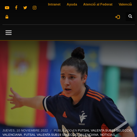
Intranet
Ayuda
Atenció al Federat
Valencià
JUEVES, 10 NOVIEMBRE 2022
/
PUBLICADO EN
FUTSAL VALENTA SUB16 SELECCIÓ
VALENCIANA
,
FUTSAL VALENTA SUB19 SELECCIÓ VALENCIANA
,
NOTICIAS