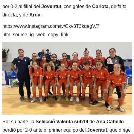
por 0-2 al filial del
Joventut
, con goles de
Carlota
, de falta
directa, y de
Aroa
.
https://www.instagram.com/tv/Ckv3T3kqegV/?
utm_source=ig_web_copy_link
Por su parte, la
Selecció Valenta sub19
de
Ana Cabello
perdió por 2-0 ante el primer equipo del
Joventut
, que dirige