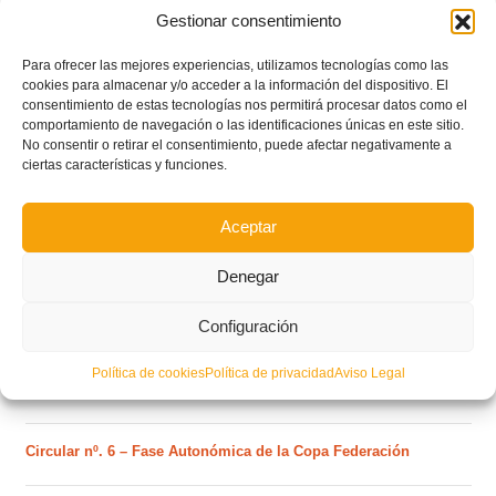
Gestionar consentimiento
Para ofrecer las mejores experiencias, utilizamos tecnologías como las
cookies para almacenar y/o acceder a la información del dispositivo. El
consentimiento de estas tecnologías nos permitirá procesar datos como el
comportamiento de navegación o las identificaciones únicas en este sitio.
No consentir o retirar el consentimiento, puede afectar negativamente a
ciertas características y funciones.
Aceptar
POSTS RECIENTES
Denegar
Estos son los dos grupos y calendarios de Lliga
Comunitat para la temporada 2026/2027
Configuración
Política de cookies
Política de privacidad
Aviso Legal
Circular nº. 7 – IV Supercopa Comunitat FFCV Futsal
Circular nº. 6 – Fase Autonómica de la Copa Federación