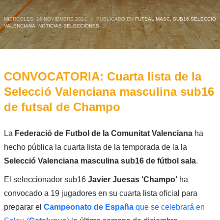
MIÉRCOLES, 16 NOVIEMBRE 2022
/
PUBLICADO EN
FUTSAL MASC. SUB16 SELECCIÓ
VALENCIANA
,
NOTICIAS SELECCIONES
CONVOCATORIA: Cuarta lista de la
Selecció Valenciana masculina sub16
de futsal de Champo
La
Federació de Futbol de la Comunitat Valenciana
ha
hecho pública la cuarta lista de la temporada de la la
Selecció Valenciana masculina sub16 de fútbol sala
.
El seleccionador sub16
Javier Juesas ‘Champo’
ha
convocado a 19 jugadores en su cuarta lista oficial para
preparar el
Campeonato de España
que se celebrará en