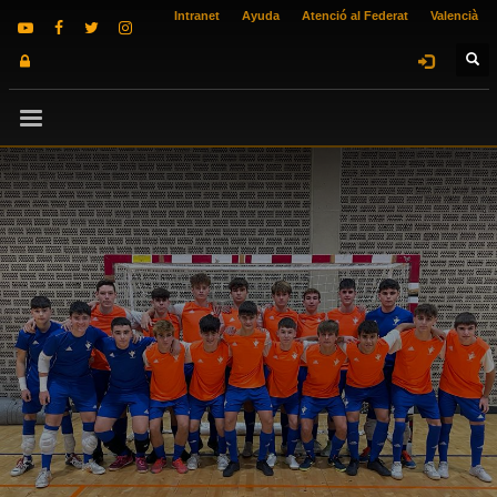
Intranet
Ayuda
Atenció al Federat
Valencià