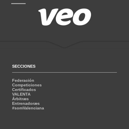
SECCIONES
Federación
Competiciones
Certificados
VALENTA
Árbitræs
Entrenadoræs
#somValenciana