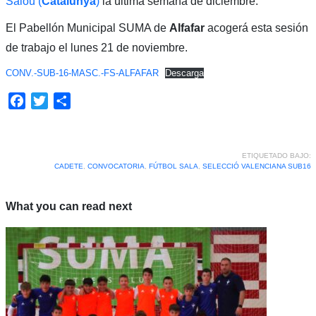
Salou (
Catalunya
)
la última semana de diciembre.
El Pabellón Municipal SUMA de
Alfafar
acogerá esta sesión
de trabajo el lunes 21 de noviembre.
CONV.-SUB-16-MASC.-FS-ALFAFAR
Descarga
Facebook
Twitter
Compartir
ETIQUETADO BAJO:
CADETE
,
CONVOCATORIA
,
FÚTBOL SALA
,
SELECCIÓ VALENCIANA SUB16
What you can read next