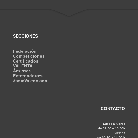
SECCIONES
Federación
Competiciones
Certificados
VALENTA
Árbitræs
Entrenadoræs
#somValenciana
CONTACTO
Lunes a jueves
de 09:30 a 15.00h
Viernes
de 09:30 a 14.00 h