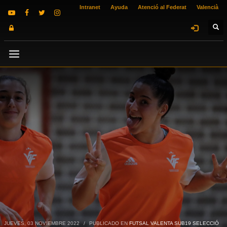
Intranet
Ayuda
Atenció al Federat
Valencià
JUEVES, 03 NOVIEMBRE 2022
/
PUBLICADO EN
FUTSAL VALENTA SUB19 SELECCIÓ