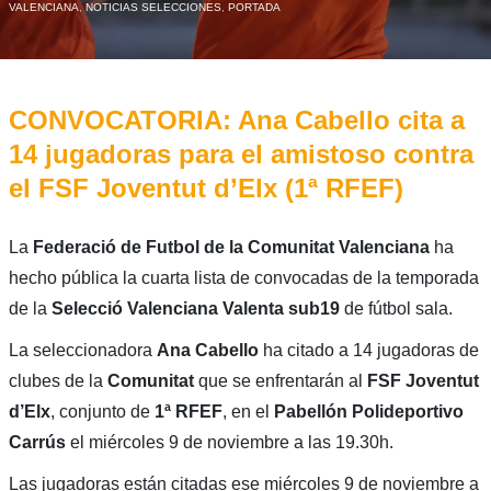
VALENCIANA
,
NOTICIAS SELECCIONES
,
PORTADA
CONVOCATORIA: Ana Cabello cita a
14 jugadoras para el amistoso contra
el FSF Joventut d’Elx (1ª RFEF)
La
Federació de Futbol de la Comunitat Valenciana
ha
hecho pública la cuarta lista de convocadas de la temporada
de la
Selecció Valenciana Valenta sub19
de fútbol sala.
La seleccionadora
Ana Cabello
ha citado a 14 jugadoras de
clubes de la
Comunitat
que se enfrentarán al
FSF Joventut
d’Elx
, conjunto de
1ª RFEF
, en el
Pabellón Polideportivo
Carrús
el miércoles 9 de noviembre a las 19.30h.
Las jugadoras están citadas ese miércoles 9 de noviembre a