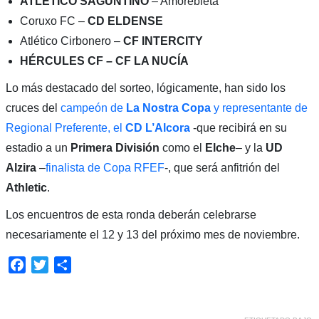
ATLÉTICO SAGUNTINO
– Amorebieta
Coruxo FC –
CD ELDENSE
Atlético Cirbonero –
CF INTERCITY
HÉRCULES CF – CF LA NUCÍA
Lo más destacado del sorteo, lógicamente, han sido los
cruces del
campeón de
La Nostra Copa
y representante de
Regional Preferente, el
CD L’Alcora
-que recibirá en su
estadio a un
Primera División
como el
Elche
– y la
UD
Alzira
–
finalista de Copa RFEF
-, que será anfitrión del
Athletic
.
Los encuentros de esta ronda deberán celebrarse
necesariamente el 12 y 13 del próximo mes de noviembre.
Facebook
Twitter
Compartir