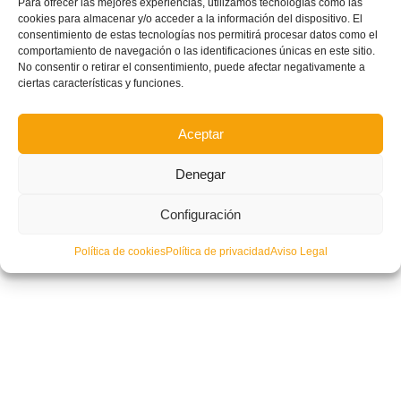
Para ofrecer las mejores experiencias, utilizamos tecnologías como las
del Europeo
cookies para almacenar y/o acceder a la información del dispositivo. El
consentimiento de estas tecnologías nos permitirá procesar datos como el
comportamiento de navegación o las identificaciones únicas en este sitio.
No consentir o retirar el consentimiento, puede afectar negativamente a
ciertas características y funciones.
Aceptar
Denegar
Configuración
Política de cookies
Política de privacidad
Aviso Legal