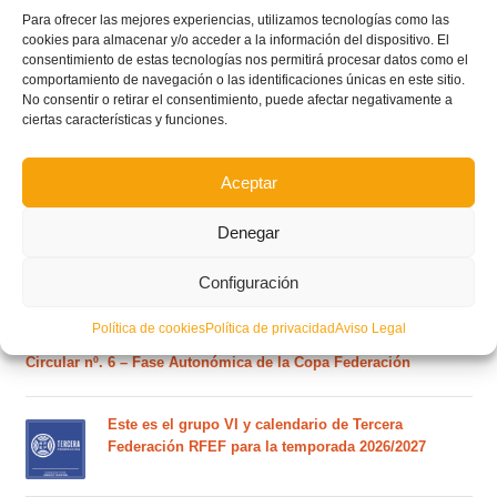
Para ofrecer las mejores experiencias, utilizamos tecnologías como las
cookies para almacenar y/o acceder a la información del dispositivo. El
consentimiento de estas tecnologías nos permitirá procesar datos como el
comportamiento de navegación o las identificaciones únicas en este sitio.
No consentir o retirar el consentimiento, puede afectar negativamente a
ciertas características y funciones.
POSTS RECIENTES
Aceptar
Estos son los dos grupos y calendarios de Lliga
Comunitat para la temporada 2026/2027
Denegar
Configuración
Circular nº. 7 – IV Supercopa Comunitat FFCV Futsal
Política de cookies
Política de privacidad
Aviso Legal
Circular nº. 6 – Fase Autonómica de la Copa Federación
Este es el grupo VI y calendario de Tercera
Federación RFEF para la temporada 2026/2027