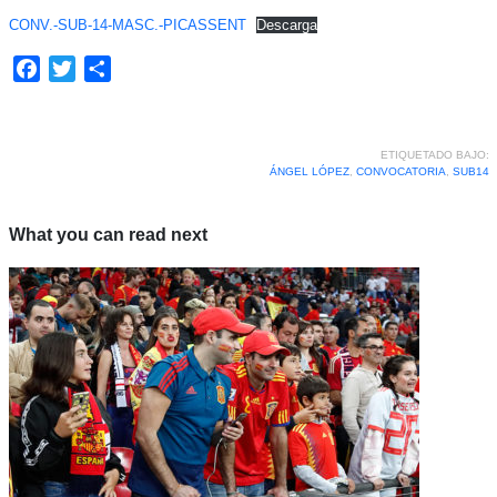
CONV.-SUB-14-MASC.-PICASSENT
Descarga
Facebook
Twitter
Compartir
ETIQUETADO BAJO:
ÁNGEL LÓPEZ
,
CONVOCATORIA
,
SUB14
What you can read next