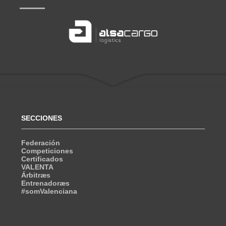
SECCIONES
Federación
Competiciones
Certificados
VALENTA
Árbitræs
Entrenadoræs
#somValenciana