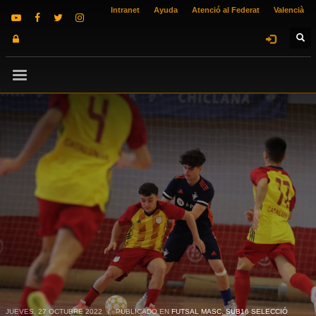
Intranet
Ayuda
Atenció al Federat
Valencià
JUEVES, 27 OCTUBRE 2022
/
PUBLICADO EN
FUTSAL MASC. SUB16 SELECCIÓ