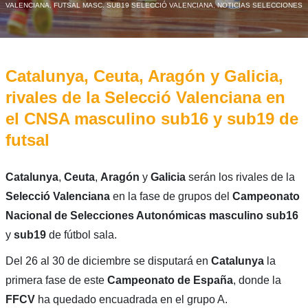
VALENCIANA
,
FUTSAL MASC. SUB19 SELECCIÓ VALENCIANA
,
NOTICIAS SELECCIONES
Catalunya, Ceuta, Aragón y Galicia,
rivales de la Selecció Valenciana en
el CNSA masculino sub16 y sub19 de
futsal
Catalunya
,
Ceuta
,
Aragón
y
Galicia
serán los rivales de la
Selecció Valenciana
en la fase de grupos del
Campeonato
Nacional de Selecciones Autonómicas masculino
sub16
y
sub19
de fútbol sala.
Del 26 al 30 de diciembre se disputará en
Catalunya
la
primera fase de este
Campeonato de España
, donde la
FFCV
ha quedado encuadrada en el grupo A.