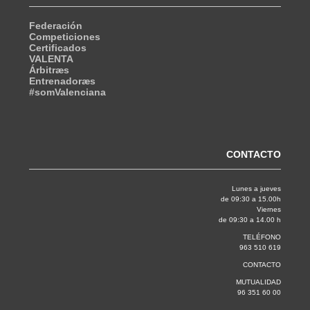
Federación
Competiciones
Certificados
VALENTA
Árbitræs
Entrenadoræs
#somValenciana
CONTACTO
Lunes a jueves
de 09:30 a 15.00h
Viernes
de 09:30 a 14.00 h
TELÉFONO
963 510 619
CONTACTO
MUTUALIDAD
96 351 60 00