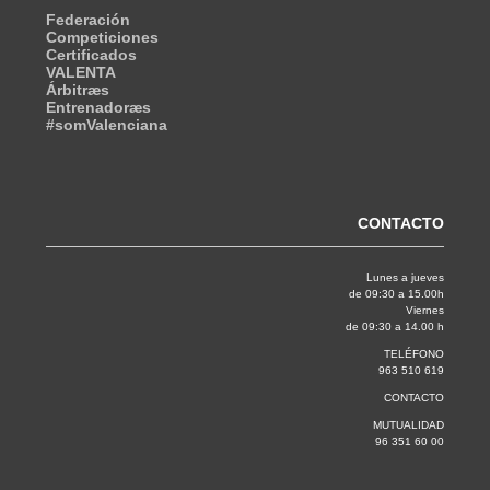
Federación
Competiciones
Certificados
VALENTA
Árbitræs
Entrenadoræs
#somValenciana
CONTACTO
Lunes a jueves
de 09:30 a 15.00h
Viernes
de 09:30 a 14.00 h
TELÉFONO
963 510 619
CONTACTO
MUTUALIDAD
96 351 60 00