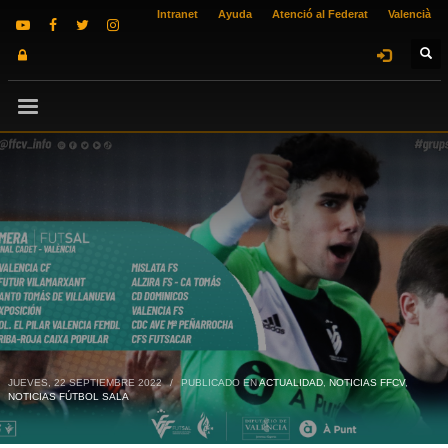
Intranet
Ayuda
Atenció al Federat
Valencià
JUEVES, 22 SEPTIEMBRE 2022
/
PUBLICADO EN
ACTUALIDAD
,
NOTICIAS FFCV
,
NOTICIAS FÚTBOL SALA