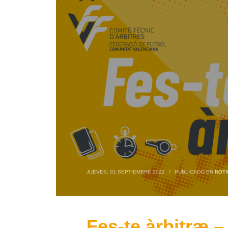
JUEVES, 01 SEPTIEMBRE 2022
/
PUBLICADO EN
NOTI
Fes-te àrbitræ –