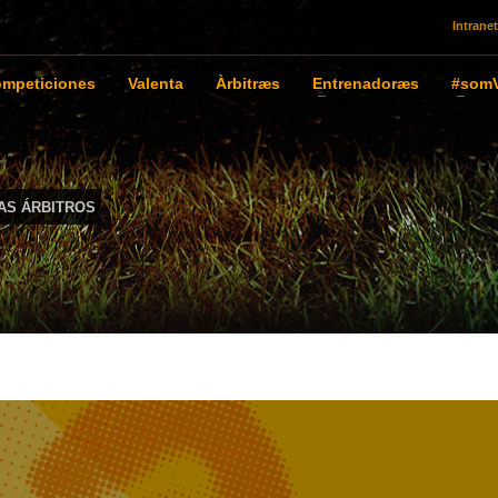
Intranet
mpeticiones
Valenta
Àrbitræs
Entrenadoræs
#somV
AS ÁRBITROS