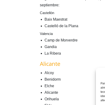
septiembre:
Castellón
Baix Maestrat
Castelló de la Plana
Valencia
Camp de Morverdre
Gandia
La Ribera
Alicante
Alcoy
Benidorm
Par
Elche
alm
tec
Alicante
ide
Orihuela
afe