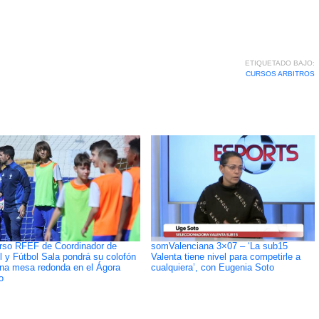
ETIQUETADO BAJO:
CURSOS ARBITROS
rso RFEF de Coordinador de
somValenciana 3×07 – ‘La sub15
l y Fútbol Sala pondrá su colofón
Valenta tiene nivel para competirle a
na mesa redonda en el Ágora
cualquiera’, con Eugenia Soto
o