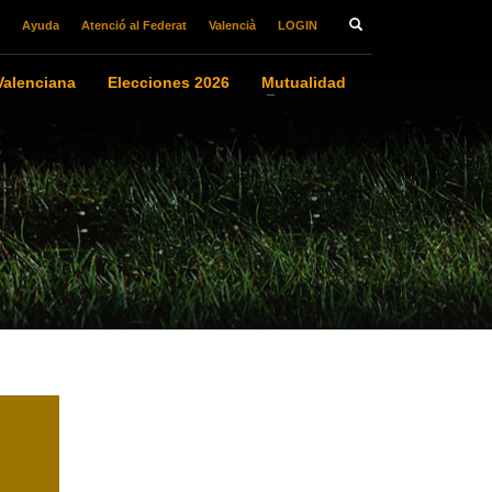
Ayuda
Atenció al Federat
Valencià
LOGIN
alenciana
Elecciones 2026
Mutualidad