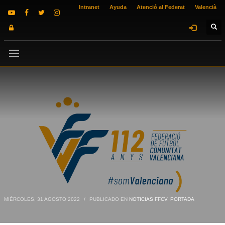
Intranet
Ayuda
Atenció al Federat
Valencià
MIÉRCOLES, 31 AGOSTO 2022
/
PUBLICADO EN
NOTICIAS FFCV
,
PORTADA