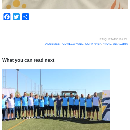
Facebook
Twitter
Compartir
ETIQUETADO BAJO:
ALGEMESÍ
,
CD ALCOYANO
,
COPA RFEF
,
FINAL
,
UD ALZIRA
What you can read next