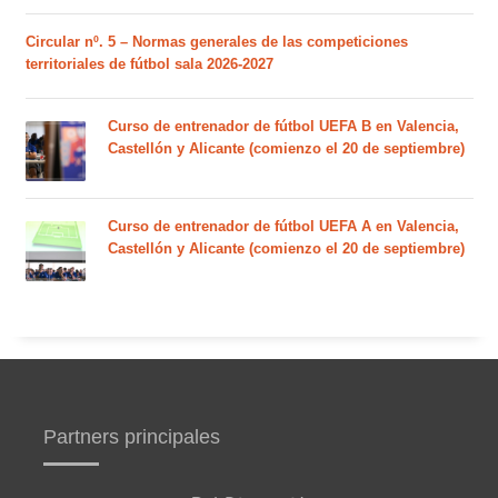
Circular nº. 5 – Normas generales de las competiciones
territoriales de fútbol sala 2026-2027
Curso de entrenador de fútbol UEFA B en Valencia,
Castellón y Alicante (comienzo el 20 de septiembre)
Curso de entrenador de fútbol UEFA A en Valencia,
Castellón y Alicante (comienzo el 20 de septiembre)
Partners principales