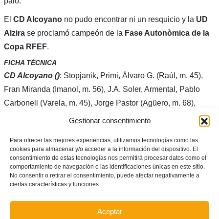
palo.
El
CD Alcoyano
no pudo encontrar ni un resquicio y la
UD
Alzira
se proclamó campeón de la
Fase Autonòmica de la
Copa RFEF
.
FICHA TÉCNICA
CD Alcoyano ()
: Stopjanik, Primi, Álvaro G. (Raúl, m. 45),
Fran Miranda (Imanol, m. 56), J.A. Soler, Armental, Pablo
Carbonell (Varela, m. 45), Jorge Pastor (Agüero, m. 68),
Montava, Rubio y Víctor (Raúl G.R., m. 68).
Gestionar consentimiento
UD Alzira (1)
: A. Fernández, Cortijo, J. Soler, Marcos (Carles
Para ofrecer las mejores experiencias, utilizamos tecnologías como las
Marenyà, m. 45), Lado (Marza, m. 86), Álvaro Gómez, Carlos
cookies para almacenar y/o acceder a la información del dispositivo. El
consentimiento de estas tecnologías nos permitirá procesar datos como el
M, Carlos Selfa (Peleteiro, m. 45), Pitu (Sergio González, m.
comportamiento de navegación o las identificaciones únicas en este sitio.
No consentir o retirar el consentimiento, puede afectar negativamente a
77), Íker B. y J. Serra (Zarzo, m. 89).
ciertas características y funciones.
Goles
: 0-1 Cortijo (m. 17); 1-1 Rubio (m. 49); 1-2 Álvaro
Gómez (m. 51)
Aceptar