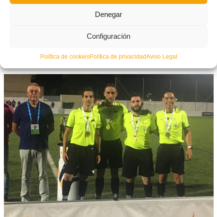
Árbitros:
José Miguel Carballa, asistido en las bandas por
Denegar
Juan Manuel Morillo y Alberto Gascó. Eric Santiago Vélez
ejerció de cuarto árbitro. Todos del Comité Tècnic d’Àrbitres
Configuración
de la FFCV. Amonestó a Carlos M. por la UD Alzira. Expusló
Política de cookies
Política de privacidad
Aviso Legal
a Íker B (UD Alzira). por doble amarilla.