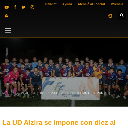
Intranet
Ayuda
Atenció al Federat
Valencià
MIÉRCOLES, 24 AGOSTO 2022
/
PUBLICADO EN
NOTICIAS FFCV
,
PORTADA
La UD Alzira se impone con diez al