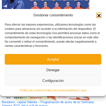
Gestionar consentimiento
Para ofrecer las mejores experiencias, utilizamos tecnologías como las
cookies para almacenar y/o acceder a la información del dispositivo. El
consentimiento de estas tecnologías nos permitirá procesar datos como el
CONVOCATORIA OFICIAL: Estas son las 12 jugadoras convocadas por
la Selecció Valenciana Valenta sub14 de fútbol sala para el Campeonato
comportamiento de navegación o las identificaciones únicas en este sitio.
de España en Tarragona
No consentir o retirar el consentimiento, puede afectar negativamente a
ciertas características y funciones.
Aceptar
Denegar
Configuración
Política de cookies
Política de privacidad
Aviso Legal
Benidorm, capital Valenta – Programación de actos de la ‘Setmana
Valenta 2024’ del 4 al 8 de marzo