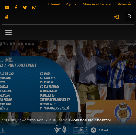
Intranet
Ayuda
Atenció al Federat
Valencià
VIERNES, 12 AGOSTO 2022
/
PUBLICADO EN
GRUPOS FFCV
,
PORTADA