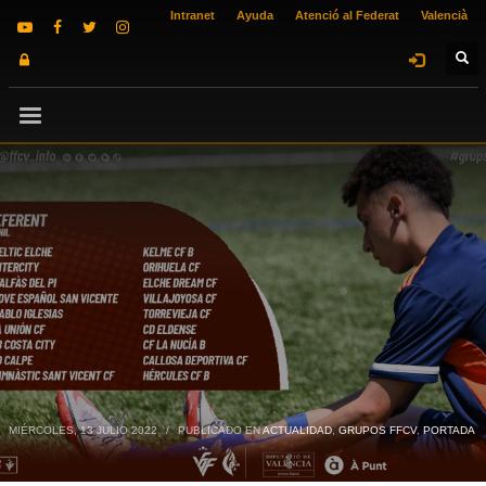
Intranet
Ayuda
Atenció al Federat
Valencià
MIÉRCOLES, 13 JULIO 2022
/
PUBLICADO EN
ACTUALIDAD
,
GRUPOS FFCV
,
PORTADA