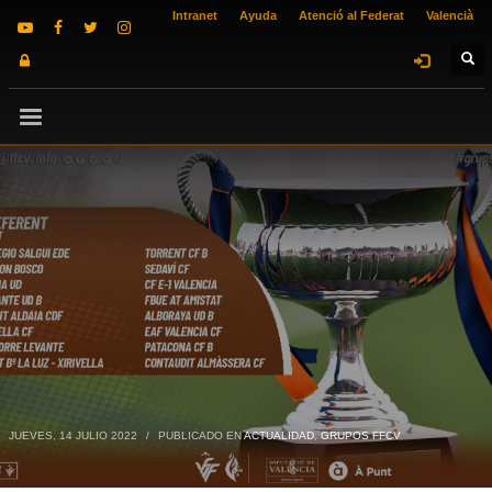
Intranet
Ayuda
Atenció al Federat
Valencià
JUEVES, 14 JULIO 2022
/
PUBLICADO EN
ACTUALIDAD
,
GRUPOS FFCV