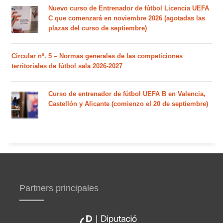
Nuevo curso de Entrenador de fútbol Licencia UEFA
C que comenzará en noviembre 2026 (agotadas las
plazas del curso de septiembre)
Circular nº. 5 – Normas generales de las competiciones
territoriales de fútbol sala 2026-2027
Curso de entrenador de fútbol UEFA B en Valencia,
Castellón y Alicante (comienzo el 20 de septiembre)
Partners principales