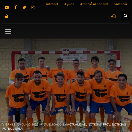
Intranet
Ayuda
Atenció al Federat
Valencià
VIERNES, 10 JUNIO 2022
/
PUBLICADO EN
ACTUALIDAD
,
NOTICIAS FFCV
,
NOTICIAS
FÚTBOL SALA