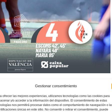
Gestionar consentimiento
rtido.
Canarias
salió apretando de inicio y la
Selecció
no
a ofrecer las mejores experiencias, utilizamos tecnologías como las cookies para
ó disponer de la primera ocasión a la sub17.
acenar y/o acceder a la información del dispositivo. El consentimiento de estas
nologías nos permitirá procesar datos como el comportamiento de navegación o la
 un puño a la
Selecció
con su jugada por banda derecha. Su
ntificaciones únicas en este sitio. No consentir o retirar el consentimiento, puede