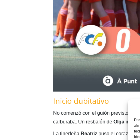
Inicio dubitativo
No comenzó con el guión previsto el pa
Par
carburaba. Un resbalón de
Olga
impidi
alm
tec
La tinerfeña
Beatriz
puso el corazón en
ide