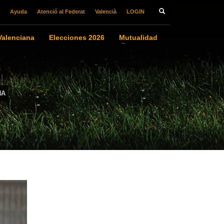
Ayuda
Atenció al Federat
Valencià
LOGIN
alenciana
Elecciones 2026
Mutualidad
NA