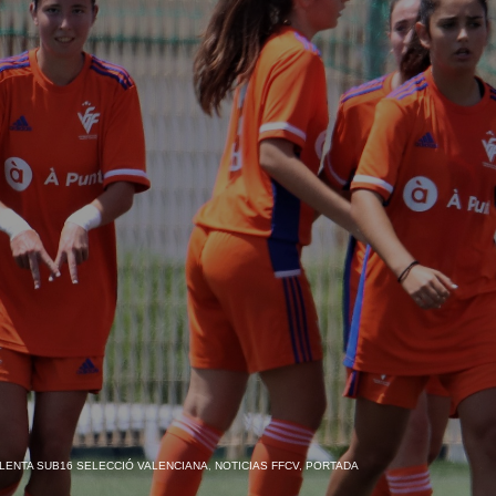
LENTA SUB16 SELECCIÓ VALENCIANA
,
NOTICIAS FFCV
,
PORTADA