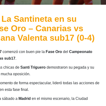
 La Santineta en su
ase Oro – Canarias vs
ana Valenta sub17 (0-4)
7
comenzó con buen pie la
Fase Oro
del
Campeonato
as sub17
.
las chicas de
Santi Triguero
demostraron su pegada y su
o mucha oposición.
momento de forma espectacular, lideró todas las acciones de
n esta fase final.
a sábado a
Madrid
en el mismo escenario, la Ciudad