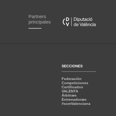
Partners
principales
SECCIONES
Federación
Competiciones
Certificados
VALENTA
Árbitræs
Entrenadoræs
#somValenciana