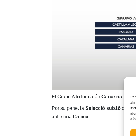
El Grupo A lo formarán
Canarias
,
Madr
Par
alm
Por su parte, la
Selecció sub16
de
Jav
tec
ide
anfitriona
Galicia
.
afe