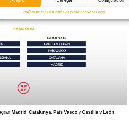
Aceptar
Denegar
Configuración
Política de cookies
Política de privacidad
Aviso Legal
tegran
Madrid
,
Catalunya
,
País Vasco
y
Castilla y León
.