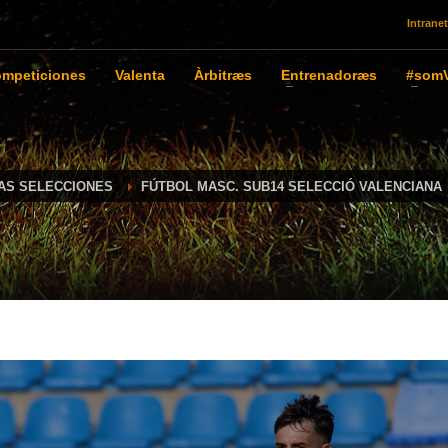
Intranet
mpeticiones
Valenta
Àrbitræs
Entrenadoræs
#somV
IAS SELECCIONES
FÚTBOL MASC. SUB14 SELECCIÓ VALENCIANA