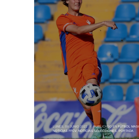
LUNES, 06 JUNIO 2022
/
PUBLICADO EN
FÚTBOL MASC
NOTICIAS FFCV
,
NOTICIAS SELECCIONES
,
PORTADA