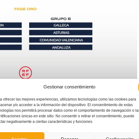
Gestionar consentimiento
id
,
Catalunya
y
Castilla y León
.
a ofrecer las mejores experiencias, utilizamos tecnologías como las cookies para
acenar y/o acceder a la información del dispositivo. El consentimiento de estas
i Lafora
compartirá el Grupo A con
Baleares
,
Andalucía
y la
nologías nos permitirá procesar datos como el comportamiento de navegación o la
ntificaciones únicas en este sitio. No consentir o retirar el consentimiento, puede
ctar negativamente a ciertas características y funciones.