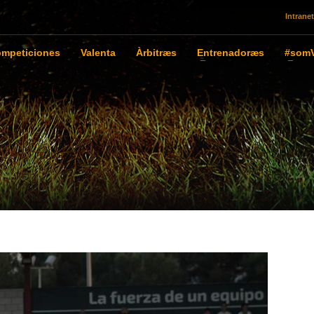
Intranet
mpeticiones
Valenta
Àrbitræs
Entrenadoræs
#somV