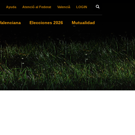
Ayuda
Atenció al Federat
Valencià
LOGIN
alenciana
Elecciones 2026
Mutualidad