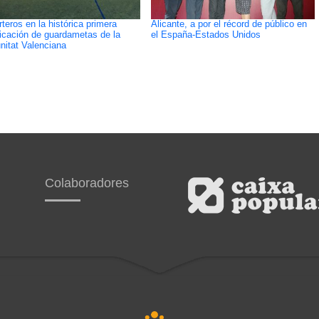
rteros en la histórica primera
Alicante, a por el récord de público en
ficación de guardametas de la
el España-Estados Unidos
itat Valenciana
Colaboradores