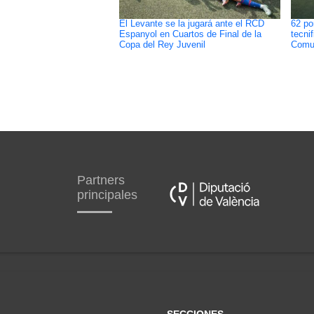
El Levante se la jugará ante el RCD
62 po
Espanyol en Cuartos de Final de la
tecni
Copa del Rey Juvenil
Comun
Partners
principales
SECCIONES