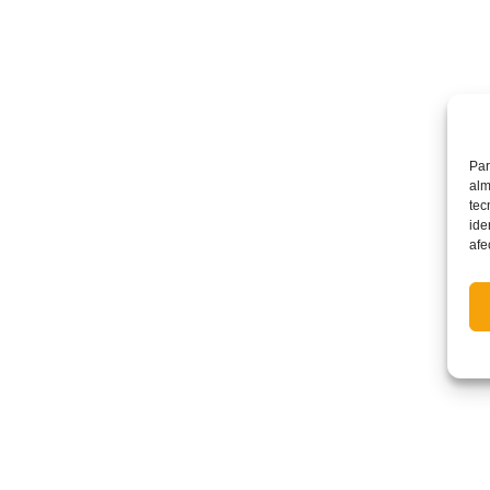
Par
alm
tec
ide
afe