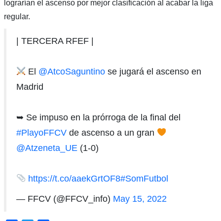
lograrían el ascenso por mejor clasificación al acabar la liga
regular.
| TERCERA RFEF |
El
@AtcoSaguntino
se jugará el ascenso en
Madrid
➥ Se impuso en la prórroga de la final del
#PlayoFFCV
de ascenso a un gran
@Atzeneta_UE
(1-0)
https://t.co/aaekGrtOF8
#SomFutbol
— FFCV (@FFCV_info)
May 15, 2022