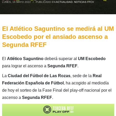
LUNES, 16 MAYO 2022
/
PUBLICADO EN
ACTUALIDAD
,
NOTICIAS FFCV
El Atlético Saguntino se medirá al UM
Escobedo por el ansiado ascenso a
Segunda RFEF
El
Atlético Saguntino
deberá superar al
UM Escobedo
para lograr el ascenso a
Segunda RFEF
.
La
Ciudad del Fútbol de Las Rozas
, sede de la
Real
Federación Española de Fútbol
, ha acogido al mediodía
de hoy el sorteo de la Fase Final del play-off nacional por el
ascenso a
Segunda RFEF
.