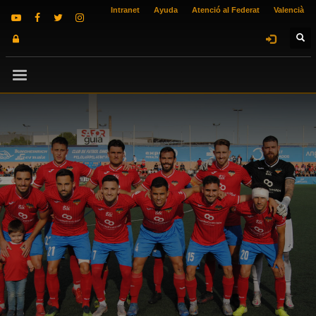
Intranet
Ayuda
Atenció al Federat
Valencià