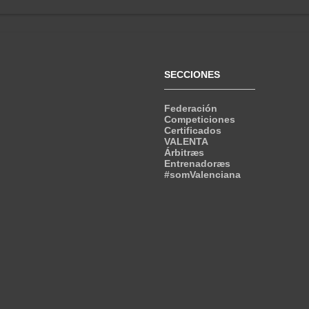
SECCIONES
Federación
Competiciones
Certificados
VALENTA
Árbitræs
Entrenadoræs
#somValenciana