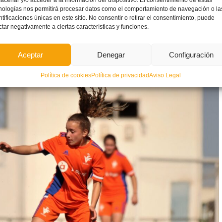
acenar y/o acceder a la información del dispositivo. El consentimiento de estas
nologías nos permitirá procesar datos como el comportamiento de navegación o la
ntificaciones únicas en este sitio. No consentir o retirar el consentimiento, puede
ctar negativamente a ciertas características y funciones.
frentó al
Levante UD C
(1-1)
en
Picassent
, en su preparación
spaña
.
Aceptar
Denegar
Configuración
Política de cookies
Política de privacidad
Aviso Legal