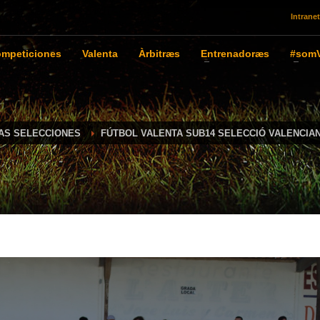
Intranet
mpeticiones
Valenta
Àrbitræs
Entrenadoræs
#somV
IAS SELECCIONES
FÚTBOL VALENTA SUB14 SELECCIÓ VALENCIA