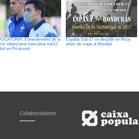
OCATORIA: Entrenamiento de la
España Sub-17 se despide en Alcoy
ció Valenciana masculina sub12
antes de viajar al Mundial
tbol en Picassent
Colaboradores