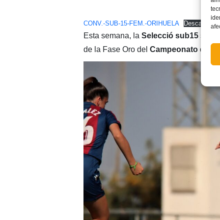
alm
tec
ide
CONV.-SUB-15-FEM.-ORIHUELA
Descarga
afe
Esta semana, la
Selecció sub15
se en
de la Fase Oro del
Campeonato de E