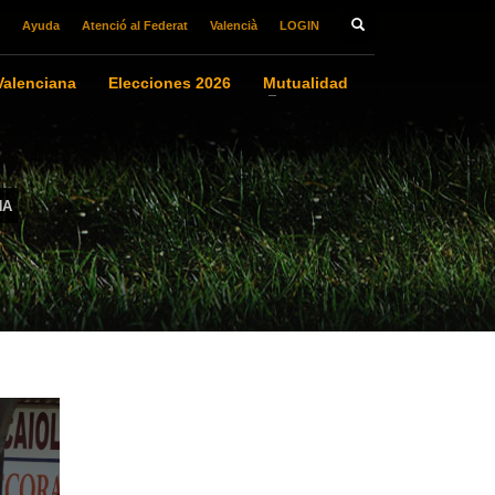
Ayuda
Atenció al Federat
Valencià
LOGIN
alenciana
Elecciones 2026
Mutualidad
NA