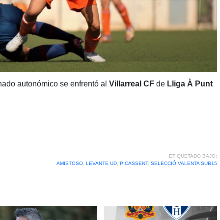
ado autonómico se enfrentó al
Villarreal CF
de
Lliga À Punt
ETIQUETADO BAJO:
AMISTOSO
,
LEVANTE UD
,
PICASSENT
,
SELECCIÓ VALENTA SUB15