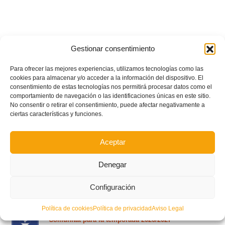
Gestionar consentimiento
Para ofrecer las mejores experiencias, utilizamos tecnologías como las
cookies para almacenar y/o acceder a la información del dispositivo. El
consentimiento de estas tecnologías nos permitirá procesar datos como el
comportamiento de navegación o las identificaciones únicas en este sitio.
No consentir o retirar el consentimiento, puede afectar negativamente a
ciertas características y funciones.
Aceptar
Denegar
POSTS RECIENTES
Configuración
Política de cookies
Política de privacidad
Aviso Legal
Estos son los dos grupos y calendarios de Lliga
Comunitat para la temporada 2026/2027