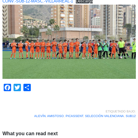
CONV.-SUB-12-MASC.-VILLARREAL-1
Descarga
Facebook
Twitter
Compartir
ETIQUETADO BAJO:
ALEVÍN
,
AMISTOSO
,
PICASSENT
,
SELECCIÓN VALENCIANA
,
SUB12
What you can read next