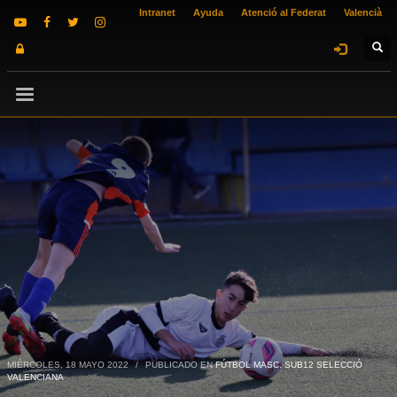
Intranet
Ayuda
Atenció al Federat
Valencià
MIÉRCOLES, 18 MAYO 2022
/
PUBLICADO EN
FÚTBOL MASC. SUB12 SELECCIÓ
VALENCIANA