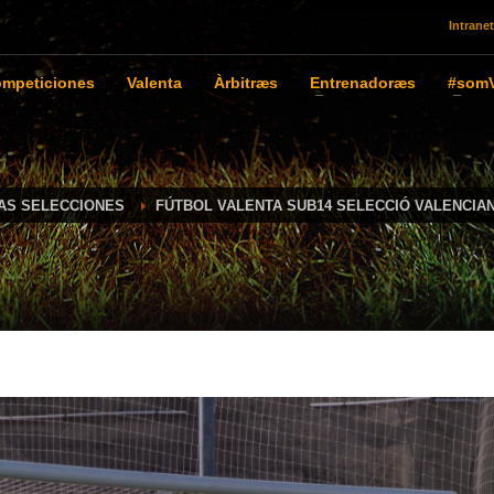
Intranet
mpeticiones
Valenta
Àrbitræs
Entrenadoræs
#somV
IAS SELECCIONES
FÚTBOL VALENTA SUB14 SELECCIÓ VALENCIA