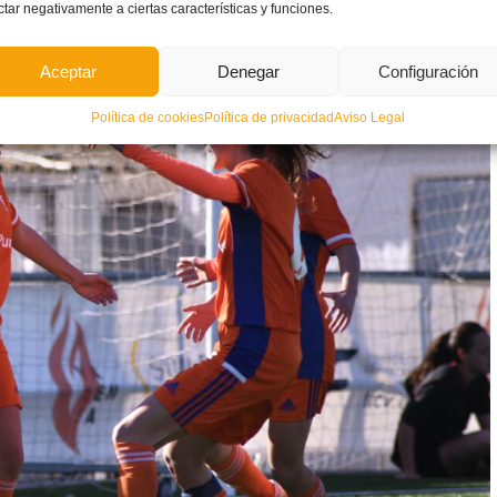
ctar negativamente a ciertas características y funciones.
 el larguero tras un chut desde la esquina del área.
Aceptar
Denegar
Configuración
Política de cookies
Política de privacidad
Aviso Legal