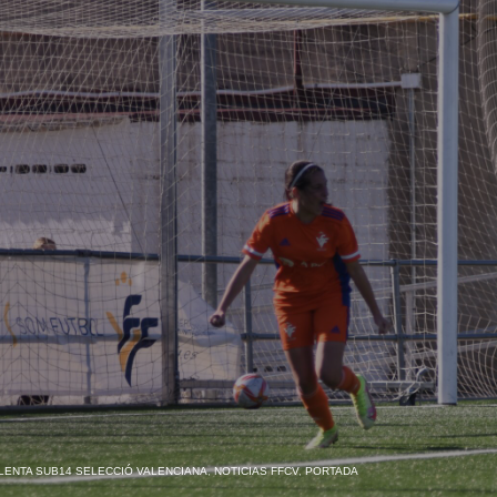
LENTA SUB14 SELECCIÓ VALENCIANA
,
NOTICIAS FFCV
,
PORTADA