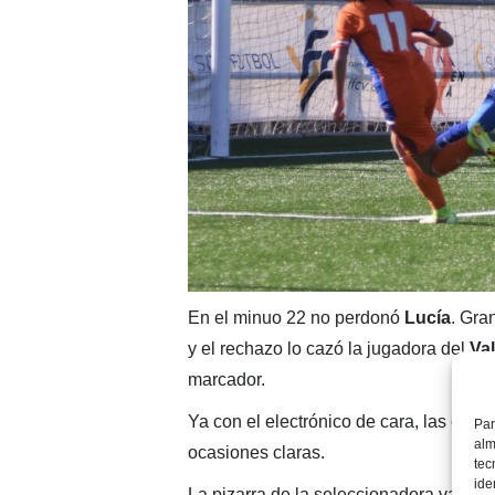
En el minuo 22 no perdonó
Lucía
. Gra
y el rechazo lo cazó la jugadora del
Va
marcador.
Ya con el electrónico de cara, las chic
Par
alm
ocasiones claras.
tec
ide
La pizarra de la seleccionadora valenc