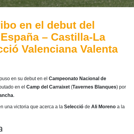
ribo en el debut del
spaña – Castilla-La
ció Valenciana Valenta
puso en su debut en el
Campeonato Nacional de
putado en el
Camp del Carraixet
(
Tavernes Blanques
) por
Mancha
.
en una victoria que acerca a la
Selecció
de
Ali Moreno
a la
a