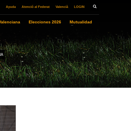
Ayuda
Atenció al Federat
Valencià
LOGIN
alenciana
Elecciones 2026
Mutualidad
NA