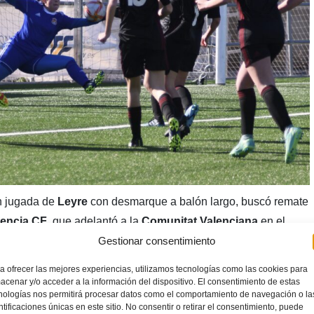
n jugada de
Leyre
con desmarque a balón largo, buscó remate
lencia CF
, que adelantó a la
Comunitat Valenciana
en el
Gestionar consentimiento
as de
Ali Moreno
se asentaron en el juego y tuvieron más
a ofrecer las mejores experiencias, utilizamos tecnologías como las cookies para
acenar y/o acceder a la información del dispositivo. El consentimiento de estas
nologías nos permitirá procesar datos como el comportamiento de navegación o la
ntificaciones únicas en este sitio. No consentir o retirar el consentimiento, puede
iana funcionó como un reloj en el minuto 32, con un córner en